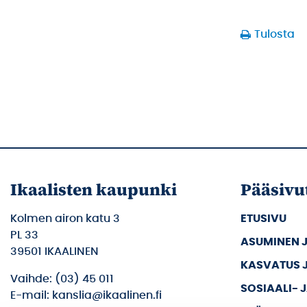
Tulosta
Ikaalisten kaupunki
Pääsivu
Kolmen airon katu 3
ETUSIVU
PL 33
ASUMINEN 
39501 IKAALINEN
KASVATUS 
Vaihde: (03) 45 011
SOSIAALI- 
E-mail: kanslia@ikaalinen.fi