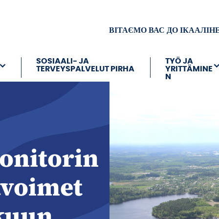
ВІТАЄМО ВАС ДО ІКААЛІН
SOSIAALI- JA
TYÖ JA
TERVEYSPALVELUT PIRHA
YRITTÄMINE
N
onitorin
avoimet
kuun