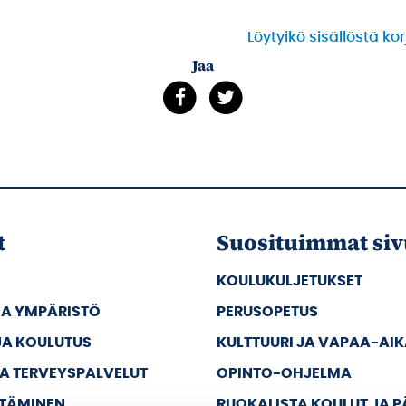
Löytyikö sisällöstä ko
Jaa
t
Suosituimmat siv
KOULUKULJETUKSET
JA YMPÄRISTÖ
PERUSOPETUS
JA KOULUTUS
KULTTUURI JA VAPAA-AI
JA TERVEYSPALVELUT
OPINTO-OHJELMA
TTÄMINEN
RUOKALISTA KOULUT JA 