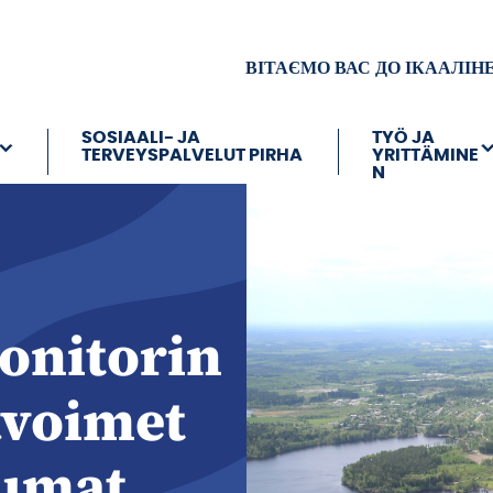
ВІТАЄМО ВАС ДО ІКААЛІН
SOSIAALI- JA
TYÖ JA
TERVEYSPALVELUT PIRHA
YRITTÄMINE
N
onitorin
avoimet
tumat