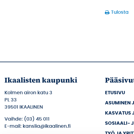
Tulosta
Ikaalisten kaupunki
Pääsivu
Kolmen airon katu 3
ETUSIVU
PL 33
ASUMINEN 
39501 IKAALINEN
KASVATUS 
Vaihde: (03) 45 011
SOSIAALI- 
E-mail: kanslia@ikaalinen.fi
TYÖ JA YRI