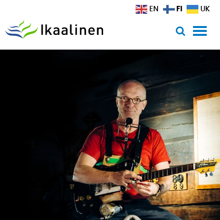
Siirry sisältöön
FI
EN
UK