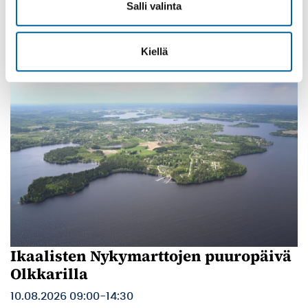
Salli valinta
Poltinkosken lava, Leppäsjärventie 285, Ikaalinen
Lue lisää
Kiellä
Ikaalisten Nykymarttojen puuropäivä
Olkkarilla
10.08.2026 09:00
-
14:30