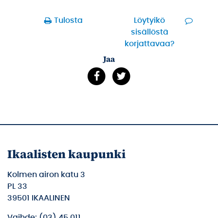
Tulosta
Löytyikö
sisällöstä
korjattavaa?
Jaa
Ikaalisten kaupunki
Kolmen airon katu 3
PL 33
39501 IKAALINEN
Vaihde: (03) 45 011