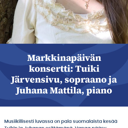
Markkinapäivän
konsertti: Tuiki
Järvensivu, sopraano ja
Juhana Mattila, piano
Musiikillisesti luvassa on pala suomalaista kesää