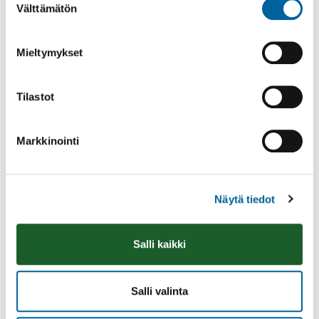
Välttämätön
valinta
Mieltymykset
Tilastot
Markkinointi
Näytä tiedot
lavatanssit
Salli kaikki
08.08.2026 19:00
-
23:30
Poltinkosken lava, Leppäsjärventie 285, Ikaalinen
Lue lisää
Salli valinta