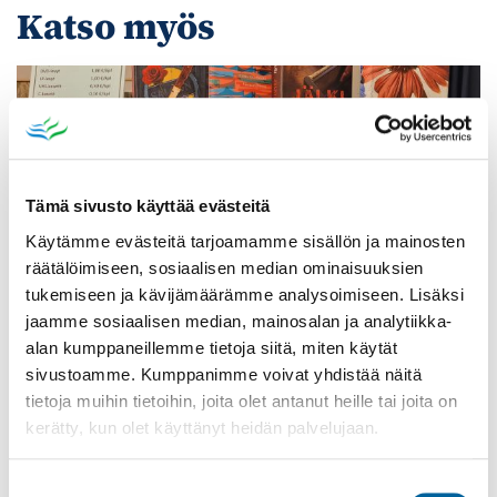
Katso myös
Tämä sivusto käyttää evästeitä
Käytämme evästeitä tarjoamamme sisällön ja mainosten
räätälöimiseen, sosiaalisen median ominaisuuksien
tukemiseen ja kävijämäärämme analysoimiseen. Lisäksi
jaamme sosiaalisen median, mainosalan ja analytiikka-
alan kumppaneillemme tietoja siitä, miten käytät
sivustoamme. Kumppanimme voivat yhdistää näitä
Poistomyynti kirjaston aukioloaikana
tietoja muihin tietoihin, joita olet antanut heille tai joita on
03.06.2026
-
31.08.2026
kerätty, kun olet käyttänyt heidän palvelujaan.
Poppelikatu 10
Lue lisää
Suostumuksen