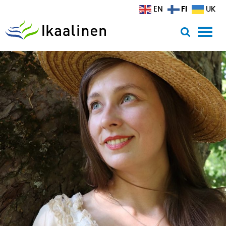
Siirry sisältöön
FI
EN
UK