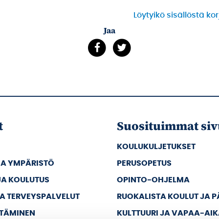
Löytyikö sisällöstä ko
Jaa
t
Suosituimmat siv
KOULUKULJETUKSET
JA YMPÄRISTÖ
PERUSOPETUS
JA KOULUTUS
OPINTO-OHJELMA
JA TERVEYSPALVELUT
RUOKALISTA KOULUT JA 
TTÄMINEN
KULTTUURI JA VAPAA-AI