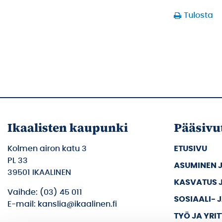
Tulosta
Ikaalisten kaupunki
Pääsivu
Kolmen airon katu 3
ETUSIVU
PL 33
ASUMINEN 
39501 IKAALINEN
KASVATUS 
Vaihde: (03) 45 011
SOSIAALI- 
E-mail: kanslia@ikaalinen.fi
TYÖ JA YRI