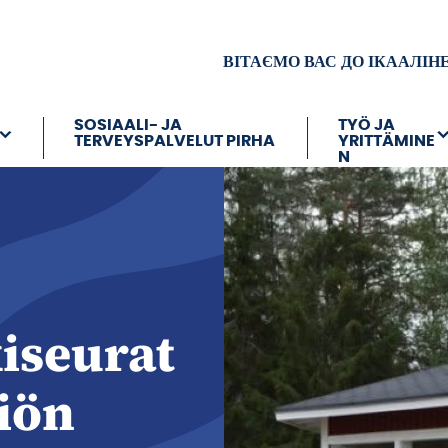
ВІТАЄМО ВАС ДО ІКААЛІН
SOSIAALI- JA
TYÖ JA
TERVEYSPALVELUT PIRHA
YRITTÄMINE
N
iseurat
iön