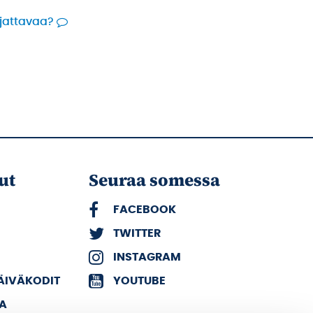
rjattavaa?
ut
Seuraa somessa
FACEBOOK
TWITTER
INSTAGRAM
PÄIVÄKODIT
YOUTUBE
KA