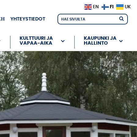
FI
EN
UK
ЕН
YHTEYSTIEDOT
KULTTUURI JA
KAUPUNKI JA
VAPAA-AIKA
HALLINTO