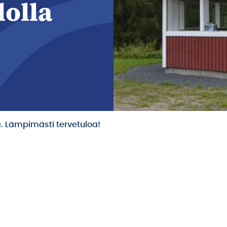
lolla
a. Lämpimästi tervetuloa!