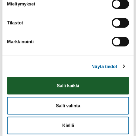
Mieltymykset
Tilastot
Markkinointi
Ikaalisten Nykymarttojen puuropäivä
Olkkarilla
Näytä tiedot
10.08.2026 09:00
-
14:30
Olkkari
Salli kaikki
Lue lisää
Salli valinta
Kiellä