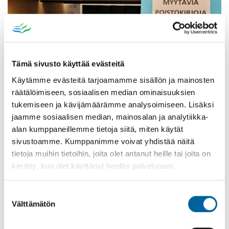
Tämä sivusto käyttää evästeitä
Käytämme evästeitä tarjoamamme sisällön ja mainosten
räätälöimiseen, sosiaalisen median ominaisuuksien
tukemiseen ja kävijämäärämme analysoimiseen. Lisäksi
Poistomyynti kirjaston aukioloaikana
jaamme sosiaalisen median, mainosalan ja analytiikka-
alan kumppaneillemme tietoja siitä, miten käytät
03.06.2026
-
31.08.2026
sivustoamme. Kumppanimme voivat yhdistää näitä
Poppelikatu 10
tietoja muihin tietoihin, joita olet antanut heille tai joita on
Lue lisää
kerätty, kun olet käyttänyt heidän palvelujaan.
Suostumuksen
Välttämätön
valinta