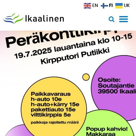
Siirry sisältöön
FI
EN
UK