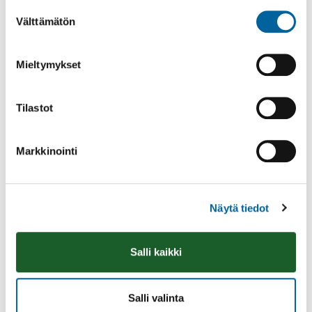
Suostumuksen
Poppelikatu 10
Välttämätön
valinta
Lue lisää
Mieltymykset
Tilastot
Markkinointi
Näytä tiedot
Salli kaikki
Vatulanharjun Vestivaalit
08.08.2026 10:00
-
16:00
Salli valinta
Palinperäntie 1312