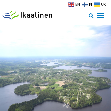
Siirry sisältöön
FI
EN
UK