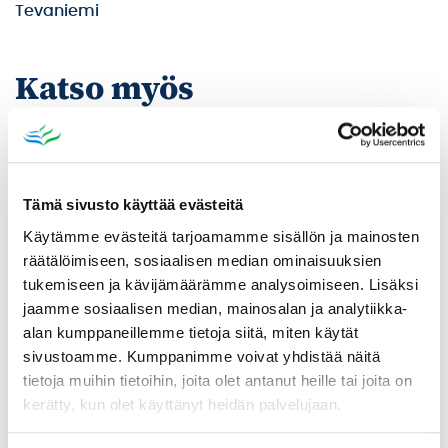
Tevaniemi
Katso myös
Tämä sivusto käyttää evästeitä
Käytämme evästeitä tarjoamamme sisällön ja mainosten
räätälöimiseen, sosiaalisen median ominaisuuksien
tukemiseen ja kävijämäärämme analysoimiseen. Lisäksi
jaamme sosiaalisen median, mainosalan ja analytiikka-
alan kumppaneillemme tietoja siitä, miten käytät
sivustoamme. Kumppanimme voivat yhdistää näitä
tietoja muihin tietoihin, joita olet antanut heille tai joita on
kerätty, kun olet käyttänyt heidän palvelujaan.
Poistomyynti kirjaston aukioloaikana
03.06.2026
-
31.08.2026