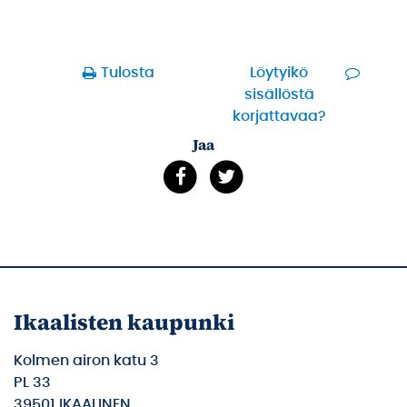
Tulosta
Löytyikö
sisällöstä
korjattavaa?
Jaa
Ikaalisten kaupunki
Kolmen airon katu 3
PL 33
39501 IKAALINEN