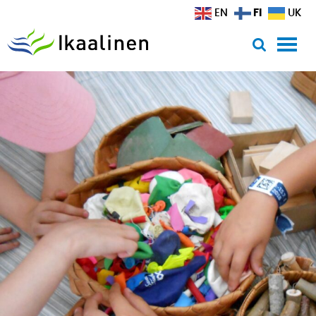
Siirry sisältöön
FI
EN
UK