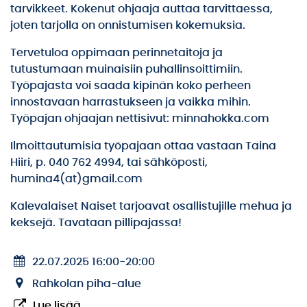
tarvikkeet. Kokenut ohjaaja auttaa tarvittaessa,
joten tarjolla on onnistumisen kokemuksia.
Tervetuloa oppimaan perinnetaitoja ja
tutustumaan muinaisiin puhallinsoittimiin.
Työpajasta voi saada kipinän koko perheen
innostavaan harrastukseen ja vaikka mihin.
Työpajan ohjaajan nettisivut: minnahokka.com
Ilmoittautumisia työpajaan ottaa vastaan Taina
Hiiri, p. 040 762 4994, tai sähköposti,
humina4(at)gmail.com
Kalevalaiset Naiset tarjoavat osallistujille mehua ja
keksejä. Tavataan pillipajassa!
22.07.2025 16:00
-
20:00
Rahkolan piha-alue
Lue lisää