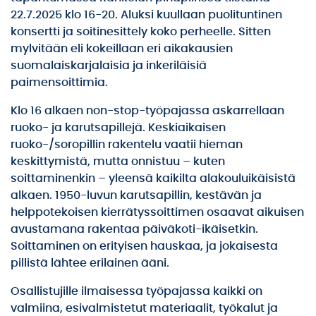
22.7.2025 klo 16-20. Aluksi kuullaan puolituntinen
konsertti ja soitinesittely koko perheelle. Sitten
mylvitään eli kokeillaan eri aikakausien
suomalaiskarjalaisia ja inkeriläisiä
paimensoittimia.
Klo 16 alkaen non-stop-työpajassa askarrellaan
ruoko- ja karutsapillejä. Keskiaikaisen
ruoko-/soropillin rakentelu vaatii hieman
keskittymistä, mutta onnistuu – kuten
soittaminenkin – yleensä kaikilta alakouluikäisistä
alkaen. 1950-luvun karutsapillin, kestävän ja
helppotekoisen kierrätyssoittimen osaavat aikuisen
avustamana rakentaa päiväkoti-ikäisetkin.
Soittaminen on erityisen hauskaa, ja jokaisesta
pillistä lähtee erilainen ääni.
Osallistujille ilmaisessa työpajassa kaikki on
valmiina, esivalmistetut materiaalit, työkalut ja