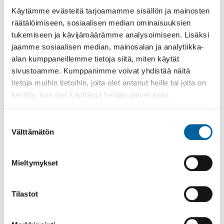
Käytämme evästeitä tarjoamamme sisällön ja mainosten
räätälöimiseen, sosiaalisen median ominaisuuksien
Katso myös
tukemiseen ja kävijämäärämme analysoimiseen. Lisäksi
jaamme sosiaalisen median, mainosalan ja analytiikka-
alan kumppaneillemme tietoja siitä, miten käytät
sivustoamme. Kumppanimme voivat yhdistää näitä
tietoja muihin tietoihin, joita olet antanut heille tai joita on
kerätty, kun olet käyttänyt heidän palvelujaan.
Suostumuksen
Välttämätön
valinta
Mieltymykset
Tilastot
Poistomyynti kirjaston aukioloaikana
03.06.2026
-
31.08.2026