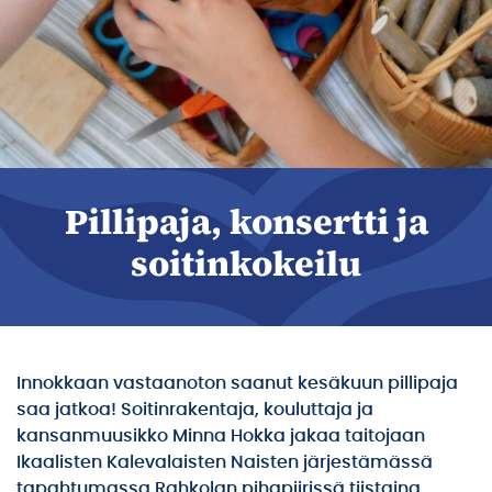
Pillipaja, konsertti ja
soitinkokeilu
Innokkaan vastaanoton saanut kesäkuun pillipaja
saa jatkoa! Soitinrakentaja, kouluttaja ja
kansanmuusikko Minna Hokka jakaa taitojaan
Ikaalisten Kalevalaisten Naisten järjestämässä
tapahtumassa Rahkolan pihapiirissä tiistaina