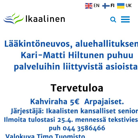
Siirry sisältöön
FI
EN
UK