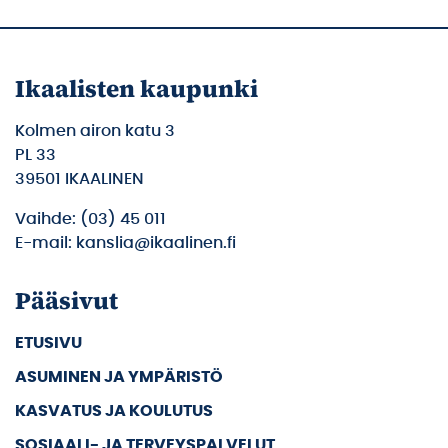
Ikaalisten kaupunki
Kolmen airon katu 3
PL 33
39501 IKAALINEN
Vaihde: (03) 45 011
E-mail: kanslia@ikaalinen.fi
Pääsivut
ETUSIVU
ASUMINEN JA YMPÄRISTÖ
KASVATUS JA KOULUTUS
SOSIAALI- JA TERVEYSPALVELUT