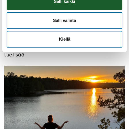
Salli kaikki
Salli valinta
Vatulanharjun Vestivaalit
Kiellä
08.08.2026 10:00
-
16:00
Palinperäntie 1312
Lue lisää