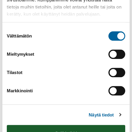
tietoja muihin tietoihin, joita olet antanut heille tai joita on
kerätty, kun olet käyttänyt heidän palvelujaan.
Suostumuksen
Välttämätön
valinta
Poistomyynti kirjaston aukioloaikana
03.06.2026
-
31.08.2026
Mieltymykset
Poppelikatu 10
Lue lisää
Tilastot
Markkinointi
Näytä tiedot