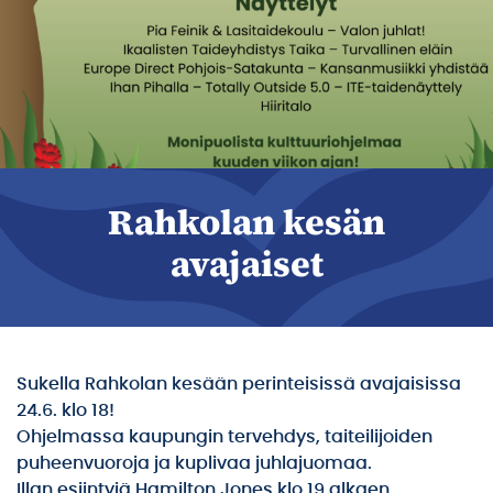
Rahkolan kesän
avajaiset
Sukella Rahkolan kesään perinteisissä avajaisissa
24.6. klo 18!
Ohjelmassa kaupungin tervehdys, taiteilijoiden
puheenvuoroja ja kuplivaa juhlajuomaa.
Illan esiintyjä Hamilton Jones klo 19 alkaen.