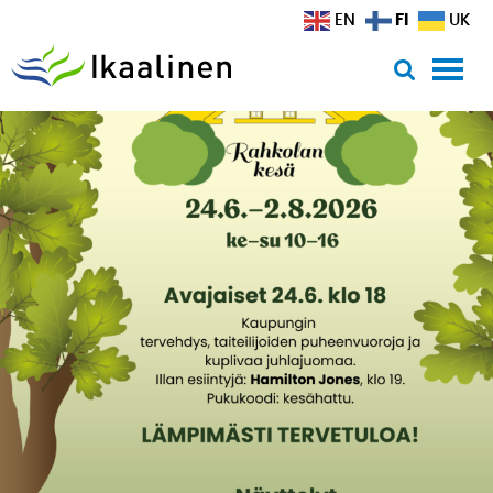
Siirry sisältöön
FI
EN
UK