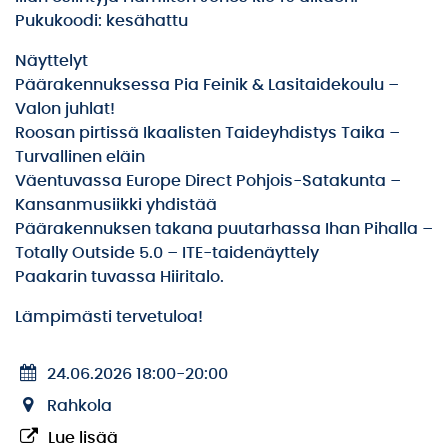
Pukukoodi: kesähattu
Näyttelyt
Päärakennuksessa Pia Feinik & Lasitaidekoulu –
Valon juhlat!
Roosan pirtissä Ikaalisten Taideyhdistys Taika –
Turvallinen eläin
Väentuvassa Europe Direct Pohjois-Satakunta –
Kansanmusiikki yhdistää
Päärakennuksen takana puutarhassa Ihan Pihalla –
Totally Outside 5.0 – ITE-taidenäyttely
Paakarin tuvassa Hiiritalo.
Lämpimästi tervetuloa!
24.06.2026 18:00
-
20:00
Rahkola
Lue lisää