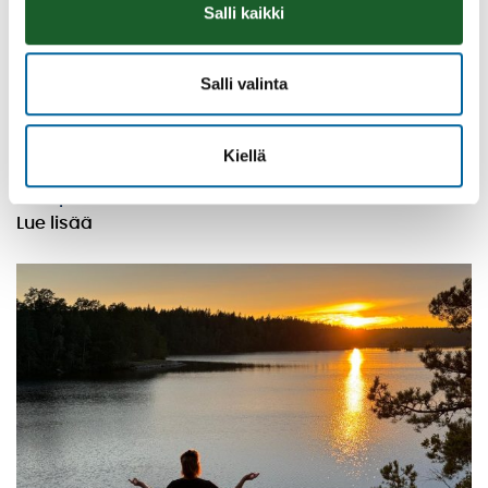
Salli kaikki
Salli valinta
Vatulanharjun Vestivaalit
Kiellä
08.08.2026 10:00
-
16:00
Palinperäntie 1312
Lue lisää