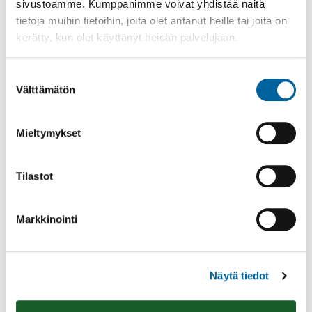
sivustoamme. Kumppanimme voivat yhdistää näitä
tietoja muihin tietoihin, joita olet antanut heille tai joita on
kerätty, kun olet käyttänyt heidän palvelujaan.
Suostumuksen
Välttämätön
valinta
Poistomyynti kirjaston aukioloaikana
Mieltymykset
03.06.2026
-
31.08.2026
Poppelikatu 10
Lue lisää
Tilastot
Markkinointi
Näytä tiedot