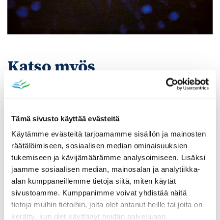
Katso myös
Tämä sivusto käyttää evästeitä
Käytämme evästeitä tarjoamamme sisällön ja mainosten
räätälöimiseen, sosiaalisen median ominaisuuksien
tukemiseen ja kävijämäärämme analysoimiseen. Lisäksi
jaamme sosiaalisen median, mainosalan ja analytiikka-
alan kumppaneillemme tietoja siitä, miten käytät
sivustoamme. Kumppanimme voivat yhdistää näitä
tietoja muihin tietoihin, joita olet antanut heille tai joita on
kerätty, kun olet käyttänyt heidän palvelujaan.