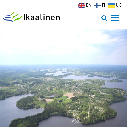
Siirry sisältöön
FI
EN
UK