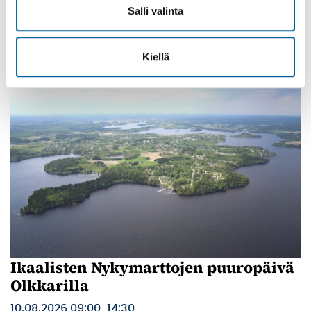
08.08.2026 19:00
-
23:30
Salli valinta
Poltinkosken lava, Leppäsjärventie 285, Ikaalinen
Lue lisää
Kiellä
Ikaalisten Nykymarttojen puuropäivä
Olkkarilla
10.08.2026 09:00
-
14:30