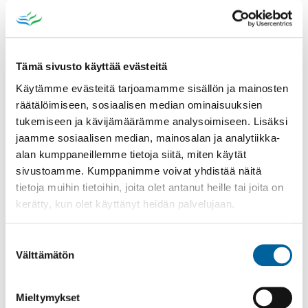
Tämä sivusto käyttää evästeitä
Käytämme evästeitä tarjoamamme sisällön ja mainosten
räätälöimiseen, sosiaalisen median ominaisuuksien
tukemiseen ja kävijämäärämme analysoimiseen. Lisäksi
Poistomyynti kirjaston aukioloaikana
jaamme sosiaalisen median, mainosalan ja analytiikka-
alan kumppaneillemme tietoja siitä, miten käytät
03.06.2026
-
31.08.2026
sivustoamme. Kumppanimme voivat yhdistää näitä
Poppelikatu 10
tietoja muihin tietoihin, joita olet antanut heille tai joita on
Lue lisää
kerätty, kun olet käyttänyt heidän palvelujaan.
Suostumuksen
Välttämätön
valinta
Mieltymykset