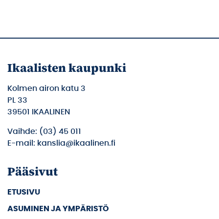
Ikaalisten kaupunki
Kolmen airon katu 3
PL 33
39501 IKAALINEN
Vaihde: (03) 45 011
E-mail: kanslia@ikaalinen.fi
Pääsivut
ETUSIVU
ASUMINEN JA YMPÄRISTÖ