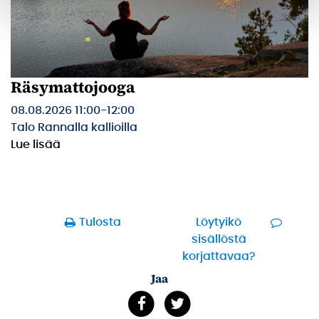
Räsymattojooga
08.08.2026 11:00
-
12:00
Talo Rannalla kallioilla
Lue lisää
Tulosta
Löytyikö
sisällöstä
korjattavaa?
Jaa