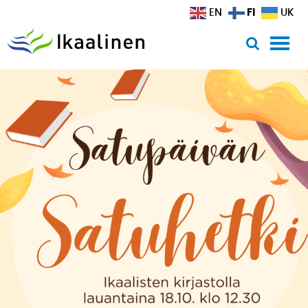
Siirry sisältöön
FI
EN
UK