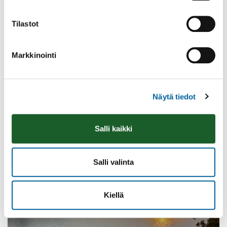
Tilastot
Markkinointi
Vatulanharjun Vestivaalit
Näytä tiedot
08.08.2026 10:00
-
16:00
Palinperäntie 1312
Lue lisää
Salli kaikki
Salli valinta
Kiellä