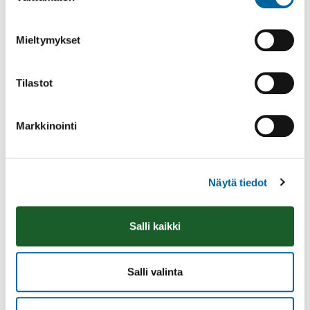
Mieltymykset
Tilastot
Markkinointi
Näytä tiedot
Vatulanharjun Vestivaalit
Salli kaikki
08.08.2026 10:00
-
16:00
Palinperäntie 1312
Lue lisää
Salli valinta