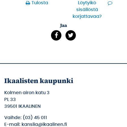
Tulosta
Löytyikö
sisällöstä
korjattavaa?
Jaa
Ikaalisten kaupunki
Kolmen airon katu 3
PL 33
39501 IKAALINEN
Vaihde: (03) 45 011
E-mail: kanslia@ikaalinen.fi