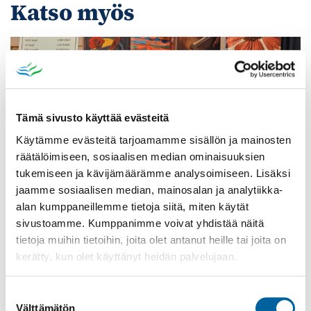
Katso myös
Tämä sivusto käyttää evästeitä
Käytämme evästeitä tarjoamamme sisällön ja mainosten
räätälöimiseen, sosiaalisen median ominaisuuksien
tukemiseen ja kävijämäärämme analysoimiseen. Lisäksi
jaamme sosiaalisen median, mainosalan ja analytiikka-
alan kumppaneillemme tietoja siitä, miten käytät
sivustoamme. Kumppanimme voivat yhdistää näitä
Poistomyynti kirjaston aukioloaikana
tietoja muihin tietoihin, joita olet antanut heille tai joita on
kerätty, kun olet käyttänyt heidän palvelujaan.
03.06.2026
-
31.08.2026
Poppelikatu 10
Suostumuksen
Lue lisää
Välttämätön
valinta