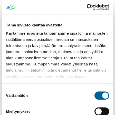
Tämä sivusto käyttää evästeitä
Käytämme evästeitä tarjoamamme sisällön ja mainosten
räätälöimiseen, sosiaalisen median ominaisuuksien
tukemiseen ja kävijämäärämme analysoimiseen. Lisäksi
Poistomyynti kirjaston aukioloaikana
jaamme sosiaalisen median, mainosalan ja analytiikka-
alan kumppaneillemme tietoja siitä, miten käytät
03.06.2026
-
31.08.2026
sivustoamme. Kumppanimme voivat yhdistää näitä
Poppelikatu 10
tietoja muihin tietoihin, joita olet antanut heille tai joita on
Lue lisää
kerätty, kun olet käyttänyt heidän palvelujaan.
Suostumuksen
Välttämätön
valinta
Mieltymykset