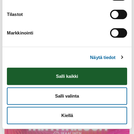
Tilastot
Markkinointi
Avoimet ovet Jyllin Kodin kuntosalilla
Näytä tiedot
11.08.2026 14:30
-
16:30
Jyllin Kodit
Lue lisää
Salli kaikki
Salli valinta
Kiellä