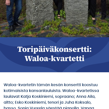
Toripäiväkonsertti:
Waloa-kvartetti
Waloa-kvartetin tämän kesän konsertti koostuu
kotimaisista kansanlauluista. Waloa-kvartetissa
laulavat Katja Koskiniemi, sopraano; Anna Aila,
altto; Esko Koskiniemi, tenori ja Juha Koksalo,
basso. Sonja Vuorela säestää pianolla. Vapaa