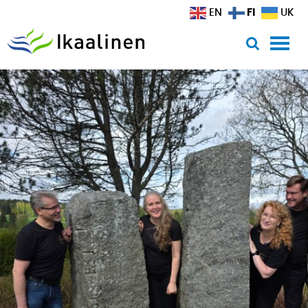
Siirry sisältöön
FI
EN
UK