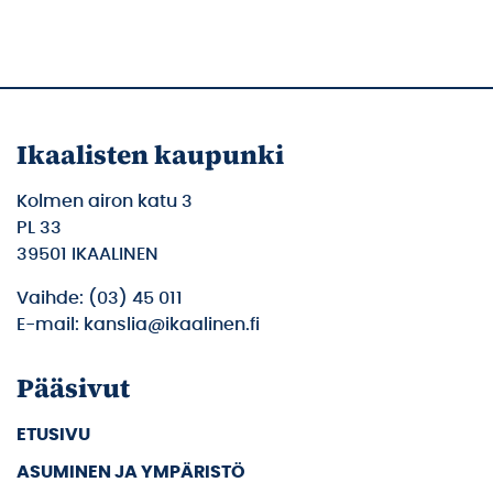
Ikaalisten kaupunki
Kolmen airon katu 3
PL 33
39501 IKAALINEN
Vaihde: (03) 45 011
E-mail: kanslia@ikaalinen.fi
Pääsivut
ETUSIVU
ASUMINEN JA YMPÄRISTÖ