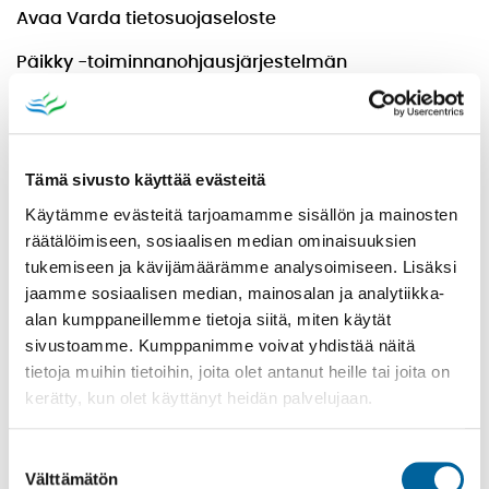
Avaa Varda tietosuojaseloste
Päikky -toiminnanohjausjärjestelmän
tietosuojaseloste
Tämä sivusto käyttää evästeitä
Käytämme evästeitä tarjoamamme sisällön ja mainosten
räätälöimiseen, sosiaalisen median ominaisuuksien
tukemiseen ja kävijämäärämme analysoimiseen. Lisäksi
VARHAISKASVATUS
jaamme sosiaalisen median, mainosalan ja analytiikka-
alan kumppaneillemme tietoja siitä, miten käytät
ESIOPETUS
sivustoamme. Kumppanimme voivat yhdistää näitä
PERUSOPETUS
tietoja muihin tietoihin, joita olet antanut heille tai joita on
LUKIO
kerätty, kun olet käyttänyt heidän palvelujaan.
KANSALAISOPISTO
Suostumuksen
Välttämätön
valinta