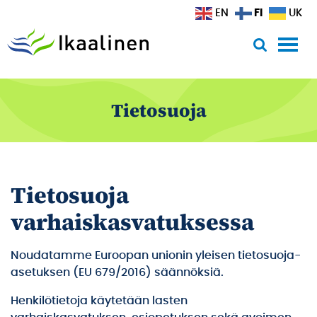
Siirry sisältöön
FI
EN
UK
Tietosuoja
Tietosuoja
varhaiskasvatuksessa
Noudatamme Euroopan unionin yleisen tietosuoja-
asetuksen (EU 679/2016) säännöksiä.
Henkilötietoja käytetään lasten