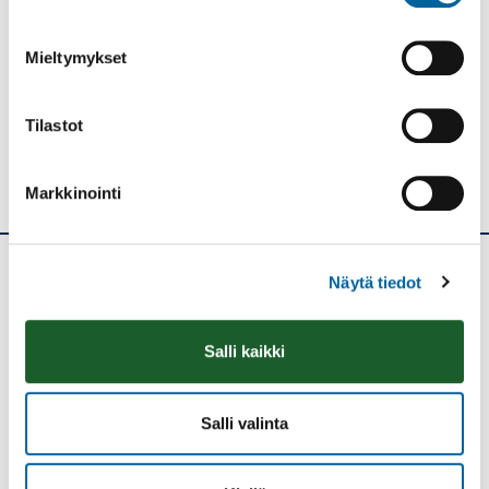
Tulosta
Löytyikö
sisällöstä
korjattavaa?
Mieltymykset
Jaa
Tilastot
Markkinointi
Näytä tiedot
Ikaalisten kaupunki
Kolmen airon katu 3
Salli kaikki
PL 33
39501 IKAALINEN
Salli valinta
Vaihde: (03) 45 011
E-mail: kanslia@ikaalinen.fi