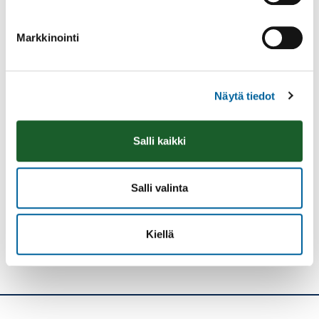
MAANPUOLUSTUS JA RESERVILÄISET
NUORISO JA LAPSET
Markkinointi
USKONTO JA KATSOMUS
YHTEISÖLLISYYS JA KYLÄTOIMINTA
Näytä tiedot
PAIKALLISOPASPALVELUT
Salli kaikki
Tulosta
Löytyikö
sisällöstä
korjattavaa?
Salli valinta
Jaa
Kiellä