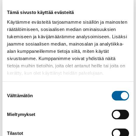
LIIKUNTAPALVELUT
Tämä sivusto käyttää evästeitä
MATONPESUPAIKAT
Käytämme evästeitä tarjoamamme sisällön ja mainosten
NUORISOPALVELUT
räätälöimiseen, sosiaalisen median ominaisuuksien
OSALLISTAVA BUDJETOINTI
tukemiseen ja kävijämäärämme analysoimiseen. Lisäksi
TAPAHTUMAKALENTERI
jaamme sosiaalisen median, mainosalan ja analytiikka-
alan kumppaneillemme tietoja siitä, miten käytät
TAPAHTUMAOHJEISTUS
sivustoamme. Kumppanimme voivat yhdistää näitä
VENEPAIKAT
tietoja muihin tietoihin, joita olet antanut heille tai joita on
PAIKALLISET YHDISTYKSET
kerätty, kun olet käyttänyt heidän palvelujaan.
ELINKEINOT JA OSAAMINEN
Suostumuksen
ELÄKELÄISYHDISTYKSET
Välttämätön
valinta
HYVINVOINTI JA TERVEYS
KULTTUURI JA TAIDE
Mieltymykset
LIIKUNTA JA URHEILU
LUONTO JA YMPÄRISTÖ
Tilastot