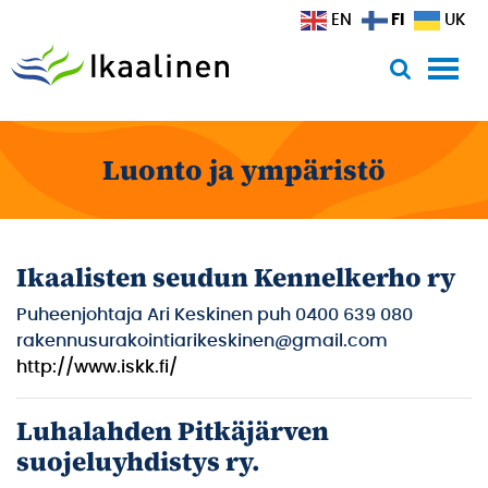
Siirry sisältöön
FI
EN
UK
Luonto ja ympäristö
Ikaalisten seudun Kennelkerho ry
Puheenjohtaja Ari Keskinen puh 0400 639 080
rakennusurakointiarikeskinen@gmail.com
http://www.iskk.fi/
Luhalahden Pitkäjärven
suojeluyhdistys ry.