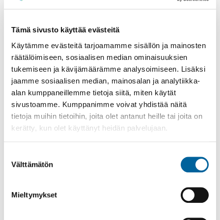
Sihteeri: Marika Rajasalo
mansoniemenmeno@gmail.com
http://mansoniemenmeno.sporttisaitti.com/
Tämä sivusto käyttää evästeitä
Käytämme evästeitä tarjoamamme sisällön ja mainosten
Mudo Sports Ikaalinen
räätälöimiseen, sosiaalisen median ominaisuuksien
tukemiseen ja kävijämäärämme analysoimiseen. Lisäksi
Taekwondo, Combat Hapkido, Aikido
jaamme sosiaalisen median, mainosalan ja analytiikka-
ikaalinen@mudosports.fi
alan kumppaneillemme tietoja siitä, miten käytät
https://mudosports.fi/
sivustoamme. Kumppanimme voivat yhdistää näitä
tietoja muihin tietoihin, joita olet antanut heille tai joita on
Ikaalisten tennisseura
kerätty, kun olet käyttänyt heidän palvelujaan.
tennis
Suostumuksen
Seuran pj.: Unto Rissanen p. 050 0636909, osoite
Välttämätön
valinta
Paakintie 5, 39500 Ikaalinen
Katso tästä Ikaalisten tennisseuran video.
(YouTube)
Mieltymykset