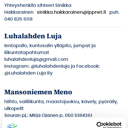
Yhteyshenkilö sihteeri Sinikka
Hakkarainen
sinikka.hakkarainen@ippnet.fi
puh.
040 825 5118
Luhalahden Luja
lentopallo, kuntosalin ylläpito, jumpat ja
liikuntatapahtumat
luhalahdenluja@gmail.com
Instagram: @luhalahdenluja ja Facebook:
@Luhalahden Luja Ry
Mansoniemen Meno
hiihto, saliliikunta, maastojuoksu, kävely, pyöräily,
ulkopelit
Seuran pj.: Mirja Ojanen p. 050 5184361
mirja.2ojanen@gmail.com