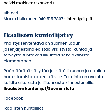
heikki.makinen@kankari.fi
sihteeri
Marko Hulkkonen 040 515 7897
sihteeri@ikg.fi
Ikaalisten kuntoilijat ry
Yhdistyksen tehtävä on Suomen Ladun
jäsenjärjestönä edistää virkistystä, kuntoa ja
terveyttä tuottavaa liikuntaa sekä aktiivista
elämäntapaa.
Päämääränä säilyttää ja lisätä liikunnan ja ulkoilun
harrastamista kaiken ikäisille. Toiminta on avointa
kaikille ulkoilusta ja liikunnasta kiinnostuneille.
Ikaalisten kuntoilijat/Suomen latu
Facebook
Ikaalisten Kuntoilijat