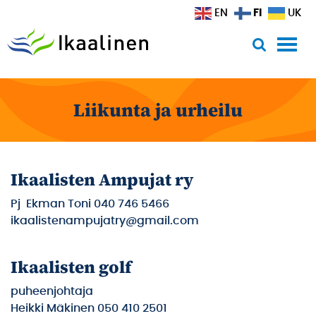
Siirry sisältöön
FI
EN
UK
Liikunta ja urheilu
Ikaalisten Ampujat ry
Pj Ekman Toni 040 746 5466
ikaalistenampujatry@gmail.com
Ikaalisten golf
puheenjohtaja
Heikki Mäkinen 050 410 2501