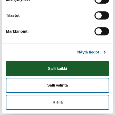
KOTIPALVELU
LUKI-TUKI
Tilastot
CELIAN PALVELUT
DIGITUKI
Markkinointi
ELOKUVALIPUT
LUKUVINKKEJÄ
Näytä tiedot
TIEDONHAKIJALLE
KIRJASTON JA KOULUJEN YHTEISTYÖ
Salli kaikki
KIRJASTON JA VARHAISKASVATUKSEN YHTEISTYÖ
YHTEYSTIEDOT
Salli valinta
KULTTUURIMATKAILUSTRATEGIA
KULTTUURIPALVELUIDEN AVUSTUKSET 2026
Kiellä
KULTTUURIPALVELUT
LIIKUNTAPAIKAT JA ULKOILU