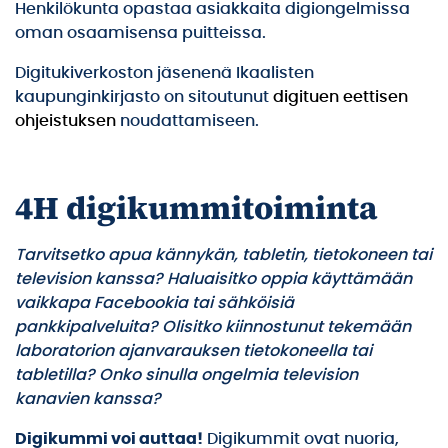
Henkilökunta opastaa asiakkaita digiongelmissa
oman osaamisensa puitteissa.
Digitukiverkoston jäsenenä Ikaalisten
kaupunginkirjasto on sitoutunut
digituen eettisen
ohjeistuksen
noudattamiseen.
4H digikummitoiminta
Tarvitsetko apua kännykän, tabletin, tietokoneen tai
television kanssa? Haluaisitko oppia käyttämään
vaikkapa Facebookia tai sähköisiä
pankkipalveluita? Olisitko kiinnostunut tekemään
laboratorion ajanvarauksen tietokoneella tai
tabletilla? Onko sinulla ongelmia television
kanavien kanssa?
Digikummi voi auttaa!
Digikummit ovat nuoria,