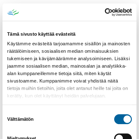
Tämä sivusto käyttää evästeitä
Käytämme evästeitä tarjoamamme sisällön ja mainosten
räätälöimiseen, sosiaalisen median ominaisuuksien
tukemiseen ja kävijämäärämme analysoimiseen. Lisäksi
jaamme sosiaalisen median, mainosalan ja analytiikka-
KIRJASTO
alan kumppaneillemme tietoja siitä, miten käytät
HAKU JA UUSINNAT (VERKKOKIRJASTO)
sivustoamme. Kumppanimme voivat yhdistää näitä
AUKIOLOAJAT
tietoja muihin tietoihin, joita olet antanut heille tai joita on
kerätty, kun olet käyttänyt heidän palvelujaan.
ASIOINTI JA PALVELUT
MITÄ KIRJASTOSSA ON?
Suostumuksen
LEHTISALIN OMATOIMIAIKA
Välttämätön
valinta
KOPIOINTI JA TULOSTUS
E-AINEISTOT
Mieltymykset