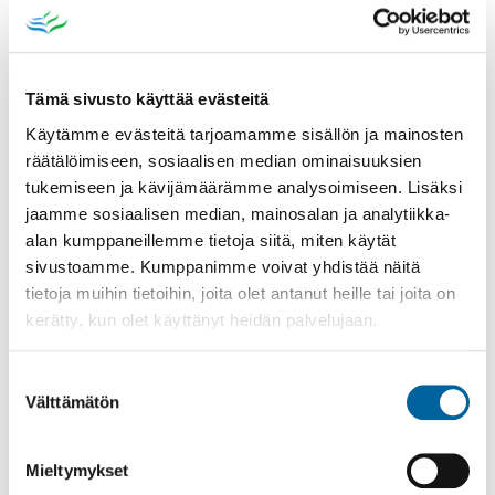
Ikaalisten Wanhan kauppalan
kotiseutuyhdistys Oma Tupa ry: Konsertit, 1500
e
Tämä sivusto käyttää evästeitä
Kovelahden seudun kylät ry: Ilmakuvat eläviksi
-näyttely, 500 e
Käytämme evästeitä tarjoamamme sisällön ja mainosten
Ikaalisten Yrittäjät ry: Kylä kiihtyy -tapahtuma,
räätälöimiseen, sosiaalisen median ominaisuuksien
500 e
tukemiseen ja kävijämäärämme analysoimiseen. Lisäksi
Suomen luonnonsuojeluliiton Ikaalisten
jaamme sosiaalisen median, mainosalan ja analytiikka-
yhdistys: Maakotka elinpiirinsä rajoilla näyttely,
alan kumppaneillemme tietoja siitä, miten käytät
500 e
sivustoamme. Kumppanimme voivat yhdistää näitä
tietoja muihin tietoihin, joita olet antanut heille tai joita on
Avustukset maksetaan talousarvion
kerätty, kun olet käyttänyt heidän palvelujaan.
täytäntöönpano-ohjeen mukaisesti. Avustusta saa
käyttää vain hakemuksessa määriteltyihin
Suostumuksen
menoihin. Avustuksen käyttö tulee raportoida
Välttämätön
valinta
viestintä- ja kulttuurikoordinaattorille 15.1.2027
mennessä. Raportin tulee sisältää selvitys
avustuksen käytöstä sekä tapahtuman
Mieltymykset
toteutumisesta ja vaikuttavuudesta. Avustuksen