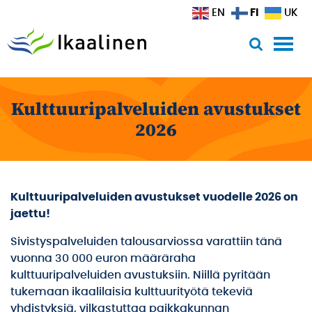
Siirry sisältöön
FI
EN
UK
Kulttuuripalveluiden avustukset
2026
Kulttuuripalveluiden avustukset vuodelle 2026 on
jaettu!
Sivistyspalveluiden talousarviossa varattiin tänä
vuonna 30 000 euron määräraha
kulttuuripalveluiden avustuksiin. Niillä pyritään
tukemaan ikaalilaisia kulttuurityötä tekeviä
yhdistyksiä, vilkastuttaa paikkakunnan