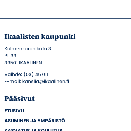
Ikaalisten kaupunki
Kolmen airon katu 3
PL 33
39501 IKAALINEN
Vaihde: (03) 45 011
E-mail: kanslia@ikaalinen.fi
Pääsivut
ETUSIVU
ASUMINEN JA YMPÄRISTÖ
KASVATUS JA KOULUTUS