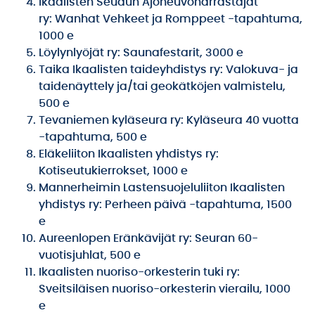
Ikaalisten Seudun Ajoneuvoharrastajat
ry: Wanhat Vehkeet ja Romppeet -tapahtuma,
1000 e
Löylynlyöjät ry: Saunafestarit, 3000 e
Taika Ikaalisten taideyhdistys ry: Valokuva- ja
taidenäyttely ja/tai geokätköjen valmistelu,
500 e
Tevaniemen kyläseura ry: Kyläseura 40 vuotta
-tapahtuma, 500 e
Eläkeliiton Ikaalisten yhdistys ry:
Kotiseutukierrokset, 1000 e
Mannerheimin Lastensuojeluliiton Ikaalisten
yhdistys ry: Perheen päivä -tapahtuma, 1500
e
Aureenlopen Eränkävijät ry: Seuran 60-
vuotisjuhlat, 500 e
Ikaalisten nuoriso-orkesterin tuki ry:
Sveitsiläisen nuoriso-orkesterin vierailu, 1000
e