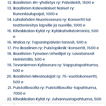
Ikaalisten 4H-yhdistys ry: Päiväleirit, 1500 e
Ikaalisten Kalevalaiset Naiset ry:
Runonlaulupajat, 1000 e
Luhalahden Nuorisoseura ry: Konsertti tai
teatteriesitys lapsille ja nuorille, 1000 e
Kilvakkalan Kylät ry: Kyläkahvilatoiminta, 500
e
Waloa ry: Tapaninpäivän tanssit, 500 e
Pro Ikaalinen ry: Puistopiknik-konsertit, 1500 e
Ikaalisten Työväen Urheilijat ry: Lavatanssit
Heinistöllä, 500 e
Tevaniemen Kyläseura ry: Vapputapahtuma,
500 e
Ikaalisten Mieslaulajat ry: 75-vuotiskonsertti,
500 e
Puistofilosofia ry: Puistofilosofia-tapahtuma,
7000 e
Kilvakkalan Kylät ry: Juhannustapahtuma, 500
e