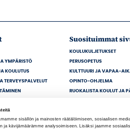
t
Suosituimmat siv
KOULUKULJETUKSET
JA YMPÄRISTÖ
PERUSOPETUS
JA KOULUTUS
KULTTUURI JA VAPAA-AI
JA TERVEYSPALVELUT
OPINTO-OHJELMA
TTÄMINEN
RUOKALISTA KOULUT JA 
JA VAPAA-AIKA
teitä
A HALLINTO
mamme sisällön ja mainosten räätälöimiseen, sosiaalisen medi
n ja kävijämäärämme analysoimiseen. Lisäksi jaamme sosiaali