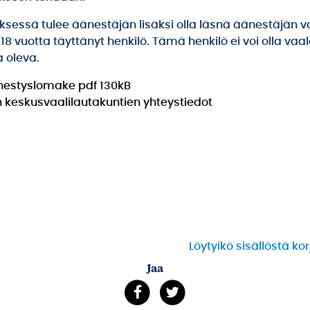
ksessä tulee äänestäjän lisäksi olla läsnä äänestäjän v
 vuotta täyttänyt henkilö. Tämä henkilö ei voi olla vaa
 oleva.
Tiedosto avautuu uudessa välilehdessä
nestyslomake
pdf
130kB
n keskusvaalilautakuntien yhteystiedot
Löytyikö sisällöstä ko
Jaa