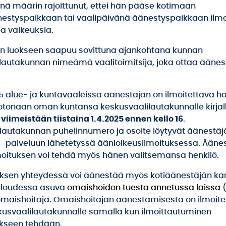
inä määrin rajoittunut, ettei hän pääse kotimaan
estyspaikkaan tai vaalipäivänä äänestyspaikkaan ilm
a vaikeuksia.
en luokseen saapuu sovittuna ajankohtana kunnan
lautakunnan nimeämä vaalitoimitsija, joka ottaa ääne
 alue- ja kuntavaaleissa äänestäjän on ilmoitettava h
tonaan oman kuntansa keskusvaalilautakunnalle kirjalli
e
viimeistään tiistaina 1.4.2025 ennen kello 16
.
lautakunnan puhelinnumero ja osoite löytyvät äänestäjä
i –palveluun lähetetyssä äänioikeusilmoituksessa. Ääne
moituksen voi tehdä myös hänen valitsemansa henkilö.
ksen yhteydessä voi äänestää myös kotiäänestäjän ka
L
A
loudessa asuva
omaishoidon tuesta annetussa laissa
(
 omaishoitaja. Omaishoitajan äänestämisestä on ilmoit
usvaalilautakunnalle samalla kun ilmoittautuminen
kseen tehdään.