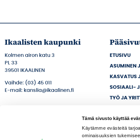
Ikaalisten kaupunki
Pääsivu
Kolmen airon katu 3
ETUSIVU
PL 33
ASUMINEN 
39501 IKAALINEN
KASVATUS 
Vaihde: (03) 45 011
SOSIAALI- 
E-mail: kanslia@ikaalinen.fi
TYÖ JA YRI
KULTTUURI 
Tämä sivusto käyttää eväs
KAUPUNKI J
Käytämme evästeitä tarjoa
ominaisuuksien tukemisee