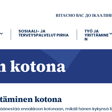
ВІТАЄМО ВАС ДО ІКААЛІН
SOSIAALI- JA
TYÖ JA
TERVEYSPALVELUT PIRHA
YRITTÄMINE
N
n kotona
täminen kotona
 äänestää ennakkoon kotonaan, mikäli hänen kykynsä li