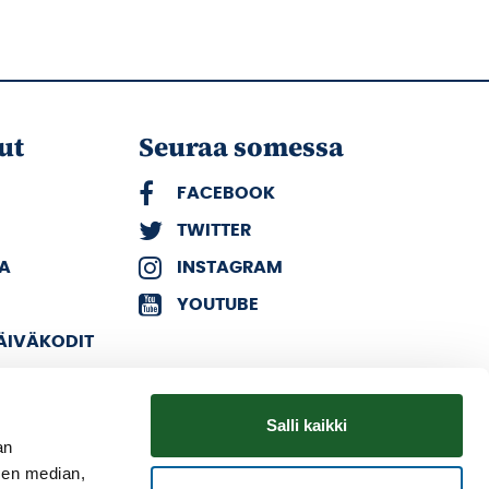
ut
Seuraa somessa
FACEBOOK
TWITTER
KA
INSTAGRAM
YOUTUBE
PÄIVÄKODIT
Salli kaikki
an
sen median,