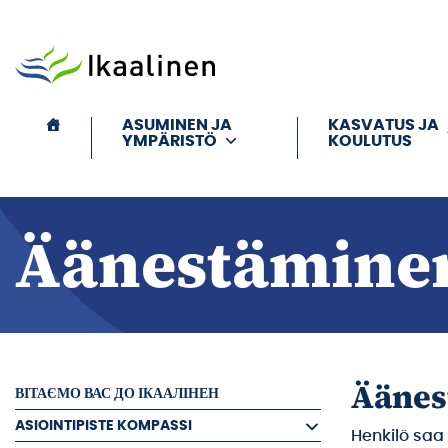
Siirry sisältöön
ASUMINEN JA
KASVATUS JA
YMPÄRISTÖ
KOULUTUS
Äänestämine
Äänes
ВІТАЄМО ВАС ДО ІКААЛІНЕН
ASIOINTIPISTE KOMPASSI
Henkilö saa