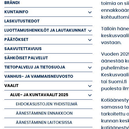
BRÄNDI
toimia on si
ennakkoään
KUNTAINFO
kohtuuttomi
LASKUTUSTIEDOT
Tällöin hän
LUOTTAMUSHENKILÖT JA LAUTAKUNNAT
keskusvaali
PÄÄTÖKSET
vastaan.
SAAVUTETTAVUUS
Vuoden 2025
SÄHKÖISET PALVELUT
äänestää ko
TIETOPALVELU JA TIETOSUOJA
puhelimits
Keskusvaali
VANHUS- JA VAMMAISNEUVOSTO
tai Suomi.f
VAALIT
puolesta il
ALUE- JA KUNTAVAALIT 2025
Kotiäänesty
EHDOKASLISTOJEN YHDISTELMÄ
samassa ta
ÄÄNESTÄMINEN ENNAKKOON
tarkoitettu
kunnan kesk
ÄÄNESTÄMINEN LAITOKSISSA
kotiäänesty