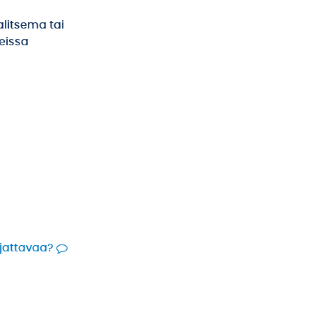
alitsema tai
leissa
rjattavaa?