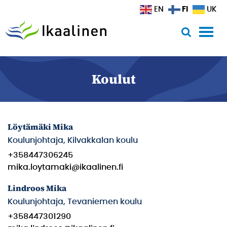
Siirry sisältöön
FI
EN
UK
Koulut
Löytämäki Mika
Koulunjohtaja, Kilvakkalan koulu
+358447306245
mika.loytamaki@ikaalinen.fi
Lindroos Mika
Koulunjohtaja, Tevaniemen koulu
+358447301290