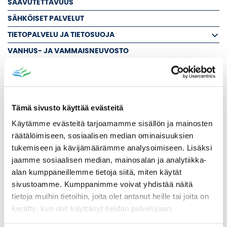
SAAVUTETTAVUUS
SÄHKÖISET PALVELUT
TIETOPALVELU JA TIETOSUOJA
VANHUS- JA VAMMAISNEUVOSTO
VAALIT
YHTEYSTIEDOT
HALLINTO JA TALOUSTOIMI
Tämä sivusto käyttää evästeitä
KEHITTÄMISYHTIÖ KYLPYLÄKAUPUNKI OY
Käytämme evästeitä tarjoamamme sisällön ja mainosten
KIRJASTO
räätälöimiseen, sosiaalisen median ominaisuuksien
tukemiseen ja kävijämäärämme analysoimiseen. Lisäksi
KOULUT
jaamme sosiaalisen median, mainosalan ja analytiikka-
MAASEUTU- JA LOMITUSPALVELUT
alan kumppaneillemme tietoja siitä, miten käytät
NUORISO- JA LIIKUNTAPALVELUT
sivustoamme. Kumppanimme voivat yhdistää näitä
tietoja muihin tietoihin, joita olet antanut heille tai joita on
RUOKA- JA SIIVOUSPALVELUT
kerätty, kun olet käyttänyt heidän palvelujaan.
SIVISTYS- JA KULTTUURIPALVELUT