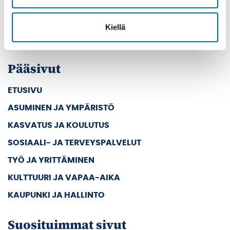
39501 IKAALINEN
Vaihde: (03) 45 011
Kiellä
E-mail: kanslia@ikaalinen.fi
Pääsivut
ETUSIVU
ASUMINEN JA YMPÄRISTÖ
KASVATUS JA KOULUTUS
SOSIAALI- JA TERVEYSPALVELUT
TYÖ JA YRITTÄMINEN
KULTTUURI JA VAPAA-AIKA
KAUPUNKI JA HALLINTO
Suosituimmat sivut