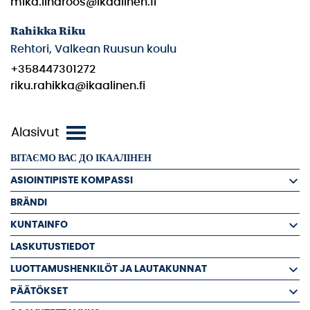
mika.lindroos@ikaalinen.fi
Rahikka Riku
Rehtori, Valkean Ruusun koulu
+358447301272
riku.rahikka@ikaalinen.fi
ВІТАЄМО ВАС ДО ІКААЛІНЕН
ASIOINTIPISTE KOMPASSI
BRÄNDI
KUNTAINFO
LASKUTUSTIEDOT
LUOTTAMUSHENKILÖT JA LAUTAKUNNAT
PÄÄTÖKSET