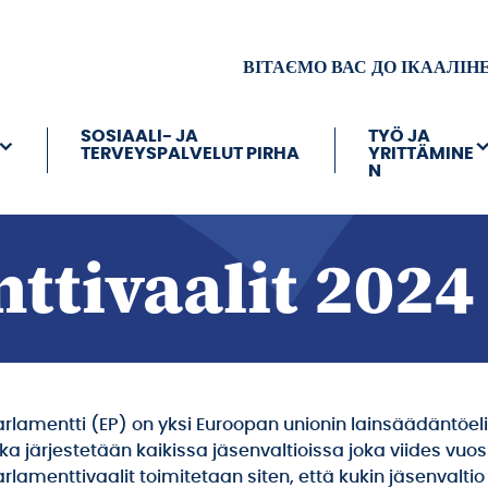
ВІТАЄМО ВАС ДО ІКААЛІН
SOSIAALI- JA
TYÖ JA
TERVEYSPALVELUT PIRHA
YRITTÄMINE
N
ttivaalit 2024
rlamentti (EP) on yksi Euroopan unionin lainsäädäntöelim
otka järjestetään kaikissa jäsenvaltioissa joka viides vu
rlamenttivaalit toimitetaan siten, että kukin jäsenvalt