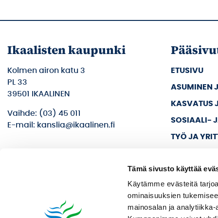
Ikaalisten kaupunki
Pääsivu
Kolmen airon katu 3
ETUSIVU
PL 33
ASUMINEN 
39501 IKAALINEN
KASVATUS 
Vaihde: (03) 45 011
SOSIAALI- 
E-mail: kanslia@ikaalinen.fi
TYÖ JA YRI
KULTTUURI 
Tämä sivusto käyttää eväs
KAUPUNKI J
Käytämme evästeitä tarjoa
ominaisuuksien tukemisee
mainosalan ja analytiikka-