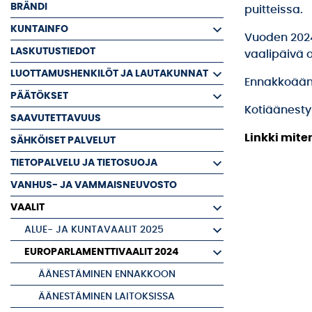
BRÄNDI
puitteissa.
KUNTAINFO
Vuoden 2024
LASKUTUSTIEDOT
vaalipäivä 
LUOTTAMUSHENKILÖT JA LAUTAKUNNAT
Ennakkoään
PÄÄTÖKSET
Kotiäänesty
SAAVUTETTAVUUS
Linkki mite
SÄHKÖISET PALVELUT
TIETOPALVELU JA TIETOSUOJA
VANHUS- JA VAMMAISNEUVOSTO
VAALIT
ALUE- JA KUNTAVAALIT 2025
EUROPARLAMENTTIVAALIT 2024
ÄÄNESTÄMINEN ENNAKKOON
ÄÄNESTÄMINEN LAITOKSISSA