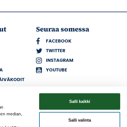
ut
Seuraa somessa
FACEBOOK
TWITTER
INSTAGRAM
KA
YOUTUBE
PÄIVÄKODIT
Salli kaikki
an
sen median,
Salli valinta