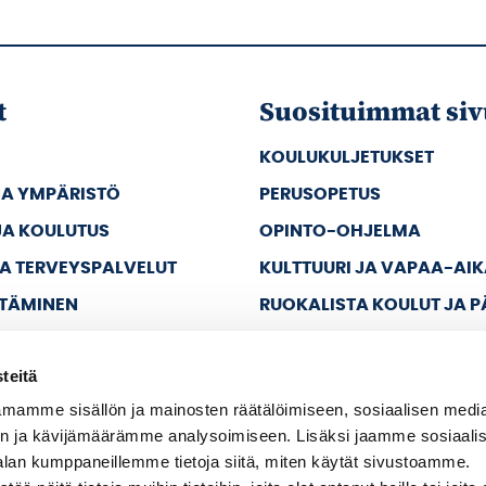
t
Suosituimmat siv
KOULUKULJETUKSET
JA YMPÄRISTÖ
PERUSOPETUS
JA KOULUTUS
OPINTO-OHJELMA
JA TERVEYSPALVELUT
KULTTUURI JA VAPAA-AI
TTÄMINEN
RUOKALISTA KOULUT JA 
JA VAPAA-AIKA
teitä
A HALLINTO
mamme sisällön ja mainosten räätälöimiseen, sosiaalisen medi
n ja kävijämäärämme analysoimiseen. Lisäksi jaamme sosiaali
alan kumppaneillemme tietoja siitä, miten käytät sivustoamme.