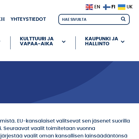
FI
EN
UK
ЕН
YHTEYSTIEDOT
KULTTUURI JA
KAUPUNKI JA
VAPAA-AIKA
HALLINTO
istä. EU-kansalaiset valitsevat sen jäsenet suorilla
osi. Seuraavat vaalit toimitetaan vuonna
io järjestää vaalit oman kansallisen lainsäädäntönsä