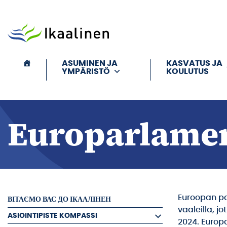
Siirry sisältöön
ASUMINEN JA
KASVATUS JA
YMPÄRISTÖ
KOULUTUS
Europarlamen
Euroopan pa
ВІТАЄМО ВАС ДО ІКААЛІНЕН
vaaleilla, j
ASIOINTIPISTE KOMPASSI
2024. Europa