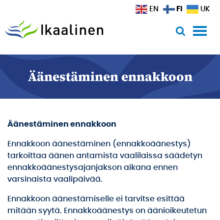
Siirry sisältöön
FI
EN
UK
Äänestäminen ennakkoon
Äänestäminen ennakkoon
Ennakkoon äänestäminen (ennakkoäänestys)
tarkoittaa äänen antamista vaalilaissa säädetyn
ennakkoäänestysajanjakson aikana ennen
varsinaista vaalipäivää.
Ennakkoon äänestämiselle ei tarvitse esittää
mitään syytä. Ennakkoäänestys on äänioikeutetun