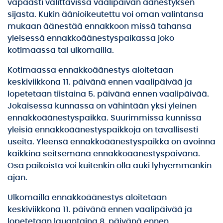
vapaasti valittavissa vaalipäivän äänestyksen
sijasta. Kukin äänioikeutettu voi oman valintansa
mukaan äänestää ennakkoon missä tahansa
yleisessä ennakkoäänestyspaikassa joko
kotimaassa tai ulkomailla.
Kotimaassa ennakkoäänestys aloitetaan
keskiviikkona 11. päivänä ennen vaalipäivää ja
lopetetaan tiistaina 5. päivänä ennen vaalipäivää.
Jokaisessa kunnassa on vähintään yksi yleinen
ennakkoäänestyspaikka. Suurimmissa kunnissa
yleisiä ennakkoäänestyspaikkoja on tavallisesti
useita. Yleensä ennakkoäänestyspaikka on avoinna
kaikkina seitsemänä ennakkoäänestyspäivänä.
Osa paikoista voi kuitenkin olla auki lyhyemmänkin
ajan.
Ulkomailla ennakkoäänestys aloitetaan
keskiviikkona 11. päivänä ennen vaalipäivää ja
lopetetaan lauantaina 8. päivänä ennen