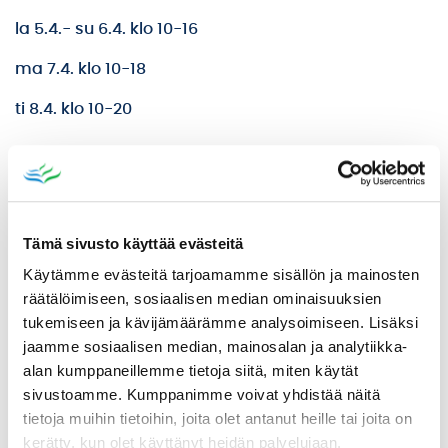
la 5.4.- su 6.4. klo 10-16
ma 7.4. klo 10-18
ti 8.4. klo 10-20
ВІТАЄМО ВАС ДО ІКААЛІНЕН
ASIOINTIPISTE KOMPASSI
Tämä sivusto käyttää evästeitä
BRÄNDI
Käytämme evästeitä tarjoamamme sisällön ja mainosten
KUNTAINFO
räätälöimiseen, sosiaalisen median ominaisuuksien
tukemiseen ja kävijämäärämme analysoimiseen. Lisäksi
LASKUTUSTIEDOT
jaamme sosiaalisen median, mainosalan ja analytiikka-
LUOTTAMUSHENKILÖT JA LAUTAKUNNAT
alan kumppaneillemme tietoja siitä, miten käytät
PÄÄTÖKSET
sivustoamme. Kumppanimme voivat yhdistää näitä
tietoja muihin tietoihin, joita olet antanut heille tai joita on
SAAVUTETTAVUUS
kerätty, kun olet käyttänyt heidän palvelujaan.