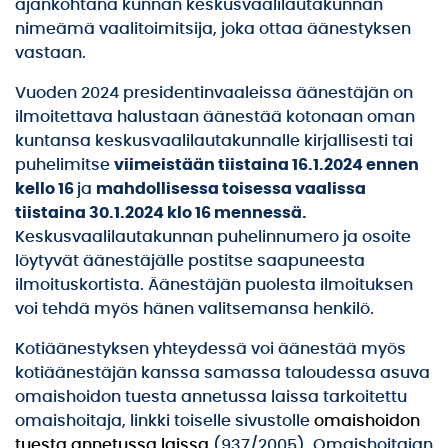
ajankohtana kunnan keskusvaalilautakunnan
nimeämä vaalitoimitsija, joka ottaa äänestyksen
vastaan.
Vuoden 2024 presidentinvaaleissa äänestäjän on
ilmoitettava halustaan äänestää kotonaan oman
kuntansa keskusvaalilautakunnalle kirjallisesti tai
puhelimitse
viimeistään tiistaina 16.1.2024 ennen
kello 16
ja
mahdollisessa toisessa vaalissa
tiistaina 30.1.2024 klo 16 mennessä.
Keskusvaalilautakunnan puhelinnumero ja osoite
löytyvät äänestäjälle postitse saapuneesta
ilmoituskortista. Äänestäjän puolesta ilmoituksen
voi tehdä myös hänen valitsemansa henkilö.
Kotiäänestyksen yhteydessä voi äänestää myös
kotiäänestäjän kanssa samassa taloudessa asuva
omaishoidon tuesta annetussa laissa tarkoitettu
omaishoitaja, linkki toiselle sivustolle
omaishoidon
tuesta annetussa laissa
(937/2005). Omaishoitajan