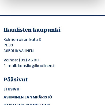
Ikaalisten kaupunki
Kolmen airon katu 3
PL 33
39501 IKAALINEN
Vaihde: (03) 45 011
E-mail: kanslia@ikaalinen.fi
Pääsivut
ETUSIVU
ASUMINEN JA YMPÄRISTÖ