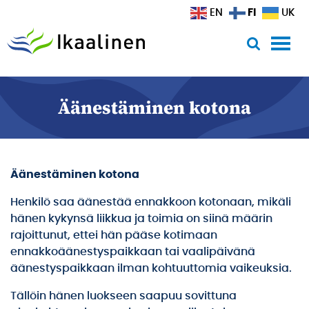
Siirry sisältöön
FI
EN
UK
Äänestäminen kotona
Äänestäminen kotona
Henkilö saa äänestää ennakkoon kotonaan, mikäli
hänen kykynsä liikkua ja toimia on siinä määrin
rajoittunut, ettei hän pääse kotimaan
ennakkoäänestyspaikkaan tai vaalipäivänä
äänestyspaikkaan ilman kohtuuttomia vaikeuksia.
Tällöin hänen luokseen saapuu sovittuna