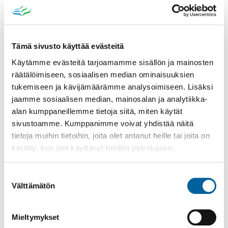
KUNTAINFO
LASKUTUSTIEDOT
LUOTTAMUSHENKILÖT JA LAUTAKUNNAT
Tämä sivusto käyttää evästeitä
PÄÄTÖKSET
Käytämme evästeitä tarjoamamme sisällön ja mainosten
räätälöimiseen, sosiaalisen median ominaisuuksien
SAAVUTETTAVUUS
tukemiseen ja kävijämäärämme analysoimiseen. Lisäksi
SÄHKÖISET PALVELUT
jaamme sosiaalisen median, mainosalan ja analytiikka-
TIETOPALVELU JA TIETOSUOJA
alan kumppaneillemme tietoja siitä, miten käytät
sivustoamme. Kumppanimme voivat yhdistää näitä
VANHUS- JA VAMMAISNEUVOSTO
tietoja muihin tietoihin, joita olet antanut heille tai joita on
VAALIT
kerätty, kun olet käyttänyt heidän palvelujaan.
ALUE- JA KUNTAVAALIT 2025
EUROPARLAMENTTIVAALIT 2024
Suostumuksen
Välttämätön
valinta
PRESIDENTINVAALIT 2024
ÄÄNESTÄMINEN ENNAKKOON
Mieltymykset
ÄÄNESTÄMINEN LAITOKSISSA