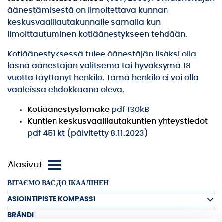
äänestämisestä on ilmoitettava kunnan
keskusvaalilautakunnalle samalla kun
ilmoittautuminen kotiäänestykseen tehdään.
Kotiäänestyksessä tulee äänestäjän lisäksi olla
läsnä äänestäjän valitsema tai hyväksymä 18
vuotta täyttänyt henkilö. Tämä henkilö ei voi olla
vaaleissa ehdokkaana oleva.
Kotiäänestyslomake
pdf 130kB
Kuntien keskusvaalilautakuntien yhteystiedot
pdf 451 kt (päivitetty 8.11.2023)
ВІТАЄМО ВАС ДО ІКААЛІНЕН
ASIOINTIPISTE KOMPASSI
BRÄNDI