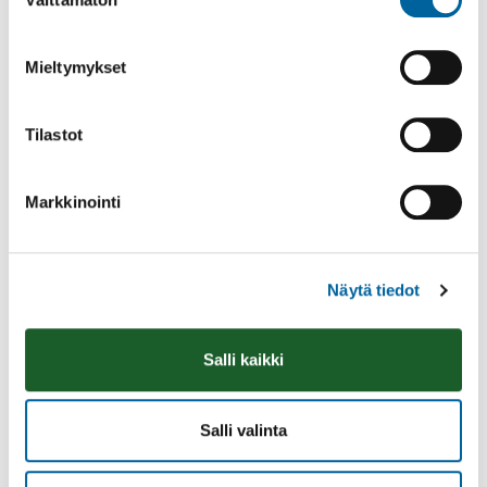
valinta
EUROPARLAMENTTIVAALIT 2024
PRESIDENTINVAALIT 2024
Mieltymykset
EDUSKUNTAVAALIT 2023
ALUEVAALIT 2022
Tilastot
KUNTAVAALIT 2021
EHDOKASLISTOJEN YHDISTELMÄ
Markkinointi
ÄÄNESTÄMINEN ENNAKKOON
ÄÄNESTÄMINEN LAITOKSISSA
Näytä tiedot
ÄÄNESTÄMINEN VAALIPÄIVÄNÄ
ÄÄNESTÄMINEN KOTONA
Salli kaikki
VAALIEN ULKOMAINONTA
ÄÄNESTÄJÄN AVUSTAMINEN
Salli valinta
YHTEYSTIEDOT