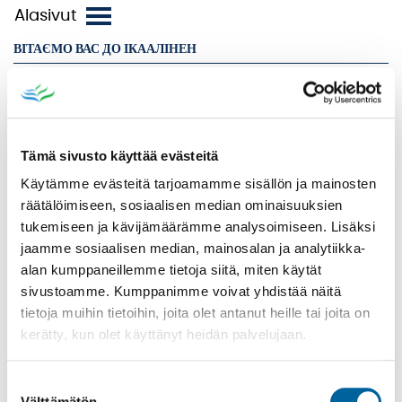
ВІТАЄМО ВАС ДО ІКААЛІНЕН
ASIOINTIPISTE KOMPASSI
BRÄNDI
KUNTAINFO
Tämä sivusto käyttää evästeitä
LASKUTUSTIEDOT
Käytämme evästeitä tarjoamamme sisällön ja mainosten
LUOTTAMUSHENKILÖT JA LAUTAKUNNAT
räätälöimiseen, sosiaalisen median ominaisuuksien
PÄÄTÖKSET
tukemiseen ja kävijämäärämme analysoimiseen. Lisäksi
jaamme sosiaalisen median, mainosalan ja analytiikka-
SAAVUTETTAVUUS
alan kumppaneillemme tietoja siitä, miten käytät
SÄHKÖISET PALVELUT
sivustoamme. Kumppanimme voivat yhdistää näitä
TIETOPALVELU JA TIETOSUOJA
tietoja muihin tietoihin, joita olet antanut heille tai joita on
kerätty, kun olet käyttänyt heidän palvelujaan.
VANHUS- JA VAMMAISNEUVOSTO
VAALIT
Suostumuksen
ALUE- JA KUNTAVAALIT 2025
Välttämätön