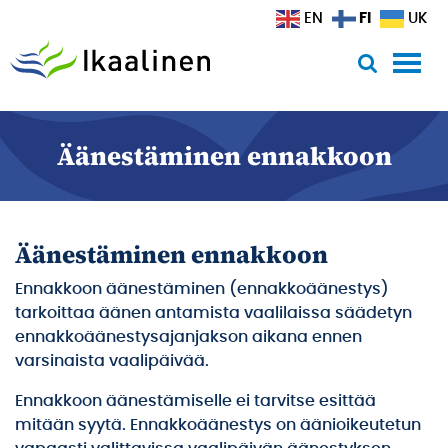
Siirry sisältöön
FI
EN
UK
Äänestäminen ennakkoon
Äänestäminen ennakkoon
Ennakkoon äänestäminen (ennakkoäänestys)
tarkoittaa äänen antamista vaalilaissa säädetyn
ennakkoäänestysajanjakson aikana ennen
varsinaista vaalipäivää.
Ennakkoon äänestämiselle ei tarvitse esittää
mitään syytä. Ennakkoäänestys on äänioikeutetun