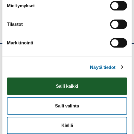
Jaa
Mieltymykset
Tilastot
Markkinointi
Ikaalisten kaupunki
Näytä tiedot
Kolmen airon katu 3
PL 33
Salli kaikki
39501 IKAALINEN
Vaihde: (03) 45 011
Salli valinta
E-mail: kanslia@ikaalinen.fi
Pääsivut
Kiellä