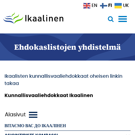
Siirry sisältöön
FI
EN
UK
Ehdokaslistojen yhdistelmä
Ikaalisten kunnallisvaaliehdokkaat oheisen linkin
takaa
Kunnallisvaaliehdokkaat Ikaalinen
ВІТАЄМО ВАС ДО ІКААЛІНЕН