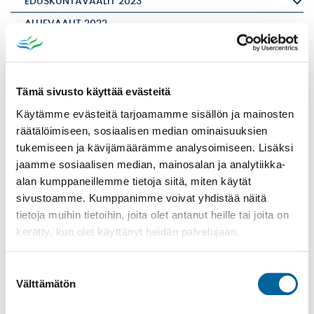
EDUSKUNTAVAALIT 2023
ALUEVAALIT 2022
KUNTAVAALIT 2021
EHDOKASLISTOJEN YHDISTELMÄ
ÄÄNESTÄMINEN ENNAKKOON
Tämä sivusto käyttää evästeitä
Käytämme evästeitä tarjoamamme sisällön ja mainosten
ÄÄNESTÄMINEN LAITOKSISSA
räätälöimiseen, sosiaalisen median ominaisuuksien
ÄÄNESTÄMINEN VAALIPÄIVÄNÄ
tukemiseen ja kävijämäärämme analysoimiseen. Lisäksi
ÄÄNESTÄMINEN KOTONA
jaamme sosiaalisen median, mainosalan ja analytiikka-
alan kumppaneillemme tietoja siitä, miten käytät
VAALIEN ULKOMAINONTA
sivustoamme. Kumppanimme voivat yhdistää näitä
ÄÄNESTÄJÄN AVUSTAMINEN
tietoja muihin tietoihin, joita olet antanut heille tai joita on
YHTEYSTIEDOT
kerätty, kun olet käyttänyt heidän palvelujaan.
Tulosta
Löytyikö
Suostumuksen
sisällöstä
Välttämätön
valinta
korjattavaa?