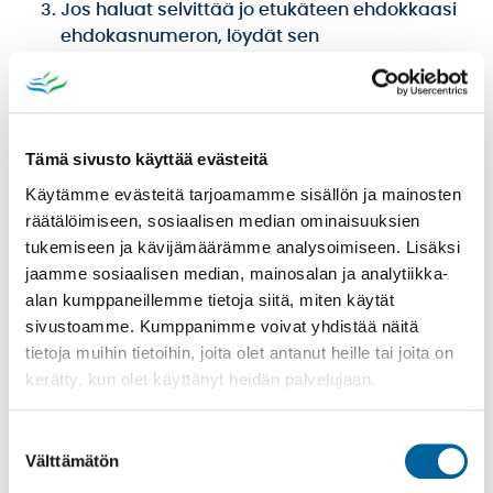
Jos haluat selvittää jo etukäteen ehdokkaasi
ehdokasnumeron, löydät sen
oikeusministeriön tieto- ja tulospalvelusta.
Ehdokasnumerot ovat myös nähtävissä
ehdokkaiden omissa vaalimainoksissa sekä
tiedotusvälineissä.
Tämä sivusto käyttää evästeitä
Käytämme evästeitä tarjoamamme sisällön ja mainosten
räätälöimiseen, sosiaalisen median ominaisuuksien
Voit ottaa mukaasi oman vaaliavustajan, jos
tukemiseen ja kävijämäärämme analysoimiseen. Lisäksi
et esimerkiksi kykene itse tekemään
jaamme sosiaalisen median, mainosalan ja analytiikka-
äänestysmerkintää. Oma vaaliavustaja ei
alan kumppaneillemme tietoja siitä, miten käytät
kuitenkaan voi olla vaaleissa ehdokkaana
sivustoamme. Kumppanimme voivat yhdistää näitä
oleva henkilö eikä hänen puolisonsa, lapsensa,
tietoja muihin tietoihin, joita olet antanut heille tai joita on
sisaruksensa tai vanhempansa. Jos Sinulla ei
kerätty, kun olet käyttänyt heidän palvelujaan.
ole omaa avustajaa, äänestyspaikalla on
erityinen vaaliavustaja.
Suostumuksen
Välttämätön
valinta