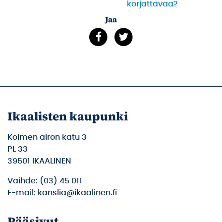
korjattavaa?
Jaa
Ikaalisten kaupunki
Kolmen airon katu 3
PL 33
39501 IKAALINEN
Vaihde: (03) 45 011
E-mail: kanslia@ikaalinen.fi
Pääsivut