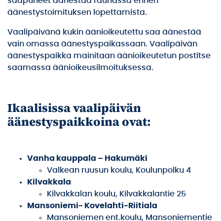
saapuneet äänestää rauhassa ennen
äänestystoimituksen lopettamista.
Vaalipäivänä kukin äänioikeutettu saa äänestää
vain omassa äänestyspaikassaan. Vaalipäivän
äänestyspaikka mainitaan äänioikeutetun postitse
saamassa äänioikeusilmoituksessa.
Ikaalisissa vaalipäivän
äänestyspaikkoina ova
t:
Vanha kauppala – Hakumäki
Valkean ruusun koulu, Koulunpolku 4
Kilvakkala
Kilvakkalan koulu, Kilvakkalantie 25
Mansoniemi- Kovelahti-Riitiala
Mansoniemen ent.koulu, Mansoniementie