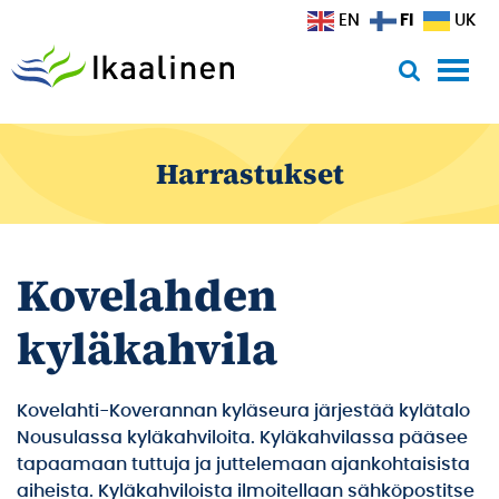
Siirry sisältöön
FI
EN
UK
Harrastukset
Kovelahden
kyläkahvila
Kovelahti-Koverannan kyläseura järjestää kylätalo
Nousulassa kyläkahviloita. Kyläkahvilassa pääsee
tapaamaan tuttuja ja juttelemaan ajankohtaisista
aiheista. Kyläkahviloista ilmoitellaan sähköpostitse