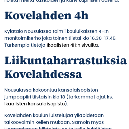
Iloista mieltä käsitöiden ja kahvikupillisen äärellä.
Kovelahden 4h
Kylätalo Nousulassa toimii kouluikäisten 4H:n
monitoimikerho joka toinen tiistai klo 16.30-17.45.
Tarkempia tietoja
Ikaalisten 4H:n sivuilta
.
Liikuntaharrastuksia
Kovelahdessa
Nousulassa kokoontuu kansalaisopiston
jumppapiiri tiistaisin klo 18 (tarkemmat ajat ks.
Ikaalisten kansalaisopisto
).
Kovelahden koulun luistelujää ylläpidetään
talkoovoimin kelien mukaan. Samoin myös