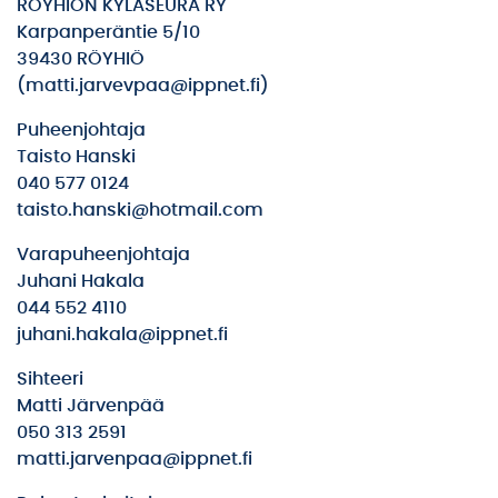
RÖYHIÖN KYLÄSEURA RY
Karpanperäntie 5/10
39430 RÖYHIÖ
(matti.jarvevpaa@ippnet.fi)
Puheenjohtaja
Taisto Hanski
040 577 0124
taisto.hanski@hotmail.com
Varapuheenjohtaja
Juhani Hakala
044 552 4110
juhani.hakala@ippnet.fi
Sihteeri
Matti Järvenpää
050 313 2591
matti.jarvenpaa@ippnet.fi