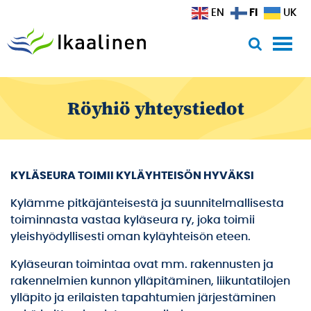
Siirry sisältöön
FI
EN
UK
Röyhiö yhteystiedot
KYLÄSEURA TOIMII KYLÄYHTEISÖN HYVÄKSI
Kylämme pitkäjänteisestä ja suunnitelmallisesta
toiminnasta vastaa kyläseura ry, joka toimii
yleishyödyllisesti oman kyläyhteisön eteen.
Kyläseuran toimintaa ovat mm. rakennusten ja
rakennelmien kunnon ylläpitäminen, liikuntatilojen
ylläpito ja erilaisten tapahtumien järjestäminen