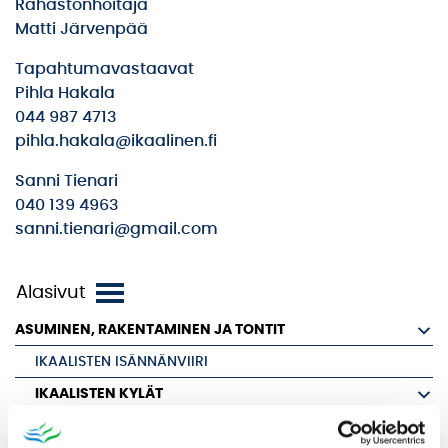
Rahastonhoitaja
Matti Järvenpää
Tapahtumavastaavat
Pihla Hakala
044 987 4713
pihla.hakala@ikaalinen.fi
Sanni Tienari
040 139 4963
sanni.tienari@gmail.com
ASUMINEN, RAKENTAMINEN JA TONTIT
IKAALISTEN ISÄNNÄNVIIRI
IKAALISTEN KYLÄT
KYLÄT YLI KUNTARAJOJEN HANKE