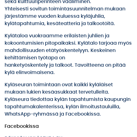
sekä kulttuuriperinteen vaaliminen.
Yhteisesti sovitun toimintasuunnitelman mukaan
järjestämme vuoden kuluessa kyläjuhlia,
kylätapahtumia, kesäteatteria ja talkootöitä.
Kylätaloa vuokraamme erilaisten juhlien ja
kokoontumisien pitopaikaksi. Kylätalo tarjoaa myös
mahdollisuuden etätyöskentelyyn. Keskeinen
kehittämisen työtapa on
hanketyöskentely ja talkoot. Tavoitteena on pitää
kylä elinvoimaisena.
Kyläseuran toimintaan ovat kaikki kyläläiset
mukaan lukien kesäasukkaat tervetulleita.
Kyläseura tiedottaa kylän tapahtumista kaupungin
tapahtumakalenterissa, kylän ilmoitustauluilla,
WhatsApp-ryhmässä ja Facebookissa.
Facebookissa