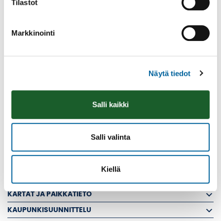
Tilastot
KYLÄN ILMOITUSTAULU
RÖYHIÖ YHTEYSTIEDOT
Markkinointi
RÖYHIÖ KYLÄN TARINA
SIKURI - KOLKKO
TEVANIEMI
Näytä tiedot
VATULA
LOMAKE: KYLÄN SIVUJEN PÄIVITTÄMINEN
Salli kaikki
KIINTEISTÖVEROSELVITYS
MUUTTAJALLE
Salli valinta
RAKENNUSVALVONTA
RAKENTAMISEN LUVAT
Kiellä
VUOKRA-ASUNNOT
KARTAT JA PAIKKATIETO
KAUPUNKISUUNNITTELU