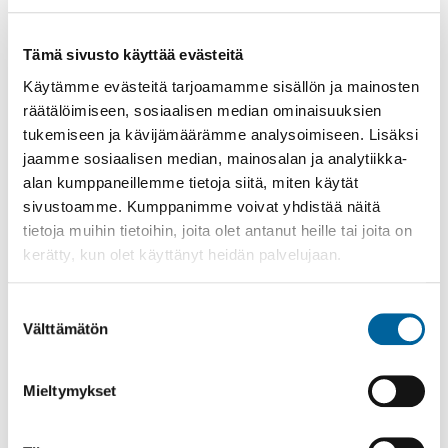
IKAALISTEN KYLÄT AIROMPAA IKAALISTA
JYLLI
Tämä sivusto käyttää evästeitä
KARTTU
Käytämme evästeitä tarjoamamme sisällön ja mainosten
KILVAKKALAN KYLÄT
räätälöimiseen, sosiaalisen median ominaisuuksien
tukemiseen ja kävijämäärämme analysoimiseen. Lisäksi
KOVELAHTI
jaamme sosiaalisen median, mainosalan ja analytiikka-
LAHDENPOHJAN ALUEEN KYLÄT
alan kumppaneillemme tietoja siitä, miten käytät
LUHALAHTI
sivustoamme. Kumppanimme voivat yhdistää näitä
tietoja muihin tietoihin, joita olet antanut heille tai joita on
MYLLYKARTTU-MANSONIEMI
kerätty, kun olet käyttänyt heidän palvelujaan.
PUKARA
RIITIALA
Suostumuksen
Välttämätön
RÖYHIÖ
valinta
TUTUSTU RÖYHIÖN KYLÄÄN
Mieltymykset
ELÄMÄ KYLÄSSÄ
PALVELUT JA YRITYKSET