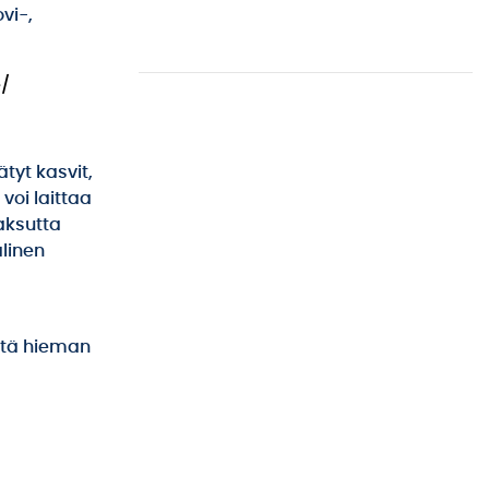
vi-,
e/
tyt kasvit,
voi laittaa
aksutta
linen
:stä hieman