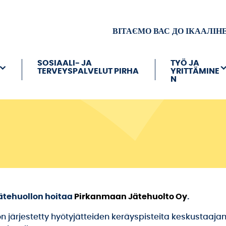
ВІТАЄМО ВАС ДО ІКААЛІН
SOSIAALI- JA
TYÖ JA
TERVEYSPALVELUT PIRHA
YRITTÄMINE
N
jätehuollon hoitaa
Pirkanmaan Jätehuolto Oy
.
on järjestetty hyötyjätteiden keräyspisteita keskustaaj