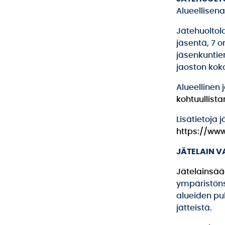
Alueellisen
Jätehuoltol
jäsentä, 7 
jäsenkuntie
jaoston koko
Alueellinen
kohtuullist
Lisätietoja 
https://www
JÄTELAIN 
Jätelainsä
ympäristöns
alueiden pu
jätteistä.