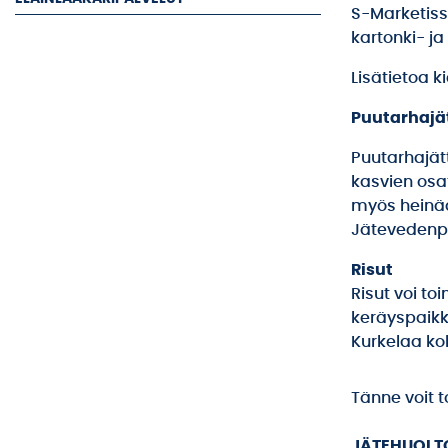
S-Marketiss
kartonki- ja
Lisätietoa k
Puutarhajät
Puutarhajätt
kasvien osat
myös heinää
Jätevedenpu
Risut
Risut voi t
keräyspaikk
Kurkelaa koh
Tänne voit 
JÄTEHUOLT