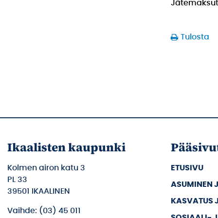
Jätemaksu
Tulosta
Ikaalisten kaupunki
Pääsivu
Kolmen airon katu 3
ETUSIVU
PL 33
ASUMINEN 
39501 IKAALINEN
KASVATUS 
Vaihde: (03) 45 011
SOSIAALI- 