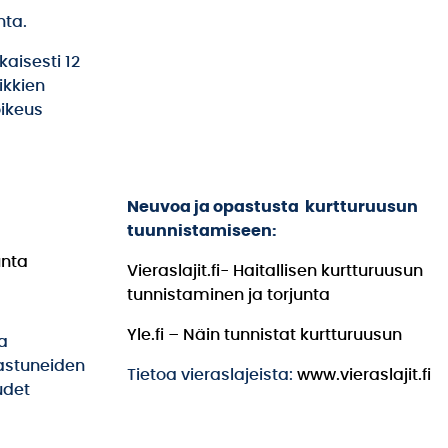
nta.
aisesti 12
ikkien
oikeus
Neuvoa ja opastusta kurtturuusun
tuunnistamiseen:
unta
Vieraslajit.fi- Haitallisen kurtturuusun
tunnistaminen ja torjunta
Yle.fi – Näin tunnistat kurtturuusun
ja
astuneiden
Tietoa vieraslajeista:
www.vieraslajit.fi
udet