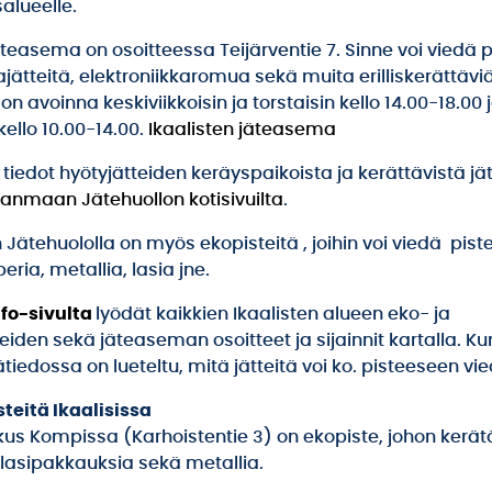
alueelle.
äteasema on osoitteessa Teijärventie 7. Sinne voi viedä 
ätteitä, elektroniikkaromua sekä muita erilliskerättäviä 
 avoinna keskiviikkoisin ja torstaisin kello 14.00-18.00 
kello 10.00-14.00.
Ikaalisten jäteasema
iedot hyötyjätteiden keräyspaikoista ja kerättävistä jät
kanmaan Jätehuollon kotisivuilta
.
Jätehuololla on myös ekopisteitä , joihin voi viedä pist
eria, metallia, lasia jne.
nfo-sivulta
lyödät kaikkien Ikaalisten alueen eko- ja
eiden sekä jäteaseman osoitteet ja sijainnit kartalla. Ku
ätiedossa on lueteltu, mitä jätteitä voi ko. pisteeseen vie
steitä Ikaalisissa
s Kompissa (Karhoistentie 3) on ekopiste, johon kerä
 lasipakkauksia sekä metallia.