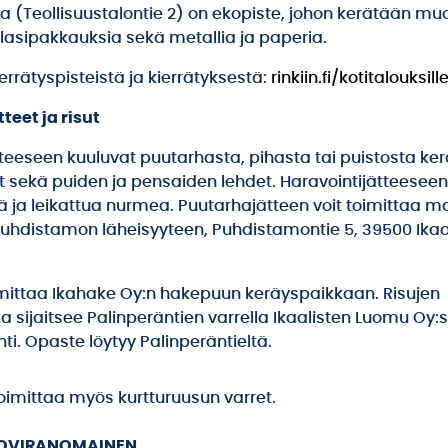
a (Teollisuustalontie 2) on ekopiste, johon kerätään muo
 lasipakkauksia sekä metallia ja paperia.
ierrätyspisteistä ja kierrätyksestä:
rinkiin.fi/kotitalouksill
teet ja risut
eeseen kuuluvat puutarhasta, pihasta tai puistosta kerä
 sekä puiden ja pensaiden lehdet. Haravointijätteeseen 
 ja leikattua nurmea. Puutarhajätteen voit toimittaa m
hdistamon läheisyyteen, Puhdistamontie 5, 39500 Ikaa
oimittaa Ikahake Oy:n hakepuun keräyspaikkaan. Risujen
a sijaitsee Palinperäntien varrella Ikaalisten Luomu Oy
ti. Opaste löytyy Palinperäntieltä.
toimittaa myös kurtturuusun varret.
OVIRANOMAINEN