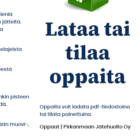
pieniä
Lataa tai
jätteitä.
ja
tilaa
elajeista
oppaita
eestä
nkin pisteen
dä.
Oppaita voit ladata pdf-tiedostoina
tai tilata painettuina.
tään muovi-,
Oppaat | Pirkanmaan Jätehuolto Oy