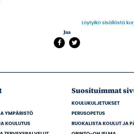
t
Löytyikö sisällöstä ko
Jaa
t
Suosituimmat siv
KOULUKULJETUKSET
JA YMPÄRISTÖ
PERUSOPETUS
JA KOULUTUS
RUOKALISTA KOULUT JA 
JA TERVEYSPALVELUT
OPINTO-OHJELMA