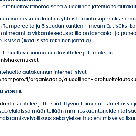
a jätehuoltoviranomaisena Alueellinen jätehuoltolautaku
autakunnassa on kuntien yhteistoimintasopimuksen muk
on Tampereelta ja 5 seudun kuntien nimeämiä. Lisäksi ka
n nimeämillä virkamiesedustajilla on läsnäolo- ja puhe
uksissa (Ikaalisista tekninen johtaja).
 jätehuoltoviranomainen käsittelee jätemaksun
amishakemukset.
jätehuoltolautakunnan internet-sivut:
.tampere.fi/organisaatio/alueellinen-jatehuoltolautak
VALVONTA
ädäntö
säätelee jätteisiin liittyvää toimintaa. Jätelaissa 
uojelulaissa määritellään mm. roskaantuneiden tai sa
hdistamisvelvollisuus sekä yleiset huolehtimisvelvollisu