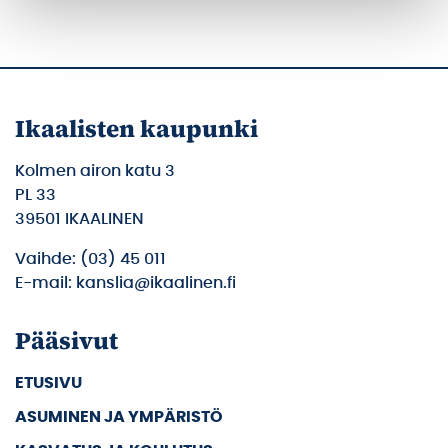
Ikaalisten kaupunki
Kolmen airon katu 3
PL 33
39501 IKAALINEN
Vaihde: (03) 45 011
E-mail: kanslia@ikaalinen.fi
Pääsivut
ETUSIVU
ASUMINEN JA YMPÄRISTÖ