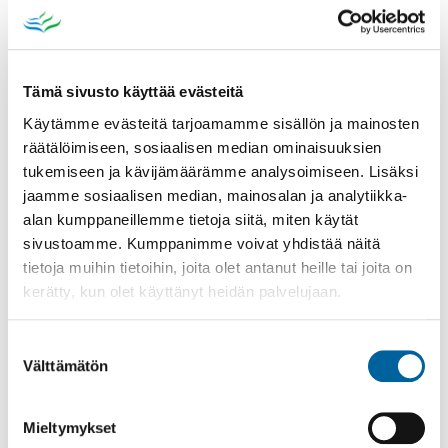
LUHALAHTI
MYLLYKARTTU-MANSONIEMI
PUKARA
Tämä sivusto käyttää evästeitä
RIITIALA
Käytämme evästeitä tarjoamamme sisällön ja mainosten
räätälöimiseen, sosiaalisen median ominaisuuksien
RÖYHIÖ
tukemiseen ja kävijämäärämme analysoimiseen. Lisäksi
SIKURI - KOLKKO
jaamme sosiaalisen median, mainosalan ja analytiikka-
TEVANIEMI
alan kumppaneillemme tietoja siitä, miten käytät
sivustoamme. Kumppanimme voivat yhdistää näitä
VATULA
tietoja muihin tietoihin, joita olet antanut heille tai joita on
LOMAKE: KYLÄN SIVUJEN PÄIVITTÄMINEN
kerätty, kun olet käyttänyt heidän palvelujaan.
KIINTEISTÖVEROSELVITYS
MUUTTAJALLE
Suostumuksen
Välttämätön
valinta
RAKENNUSVALVONTA
RAKENTAMISEN LUVAT
Mieltymykset
VUOKRA-ASUNNOT