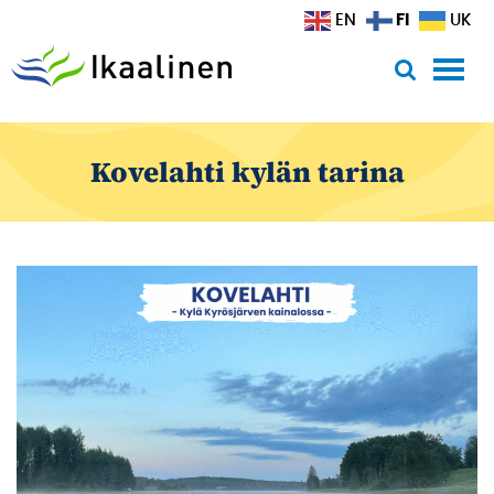
Siirry sisältöön
FI
EN
UK
Kovelahti kylän tarina