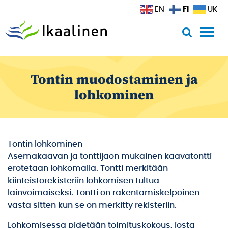
Siirry sisältöön
FI
EN
UK
Tontin muodostaminen ja
lohkominen
Tontin lohkominen
Asemakaavan ja tonttijaon mukainen kaavatontti
erotetaan lohkomalla. Tontti merkitään
kiinteistörekisteriin lohkomisen tultua
lainvoimaiseksi. Tontti on rakentamiskelpoinen
vasta sitten kun se on merkitty rekisteriin.
Lohkomisessa pidetään toimituskokous, josta