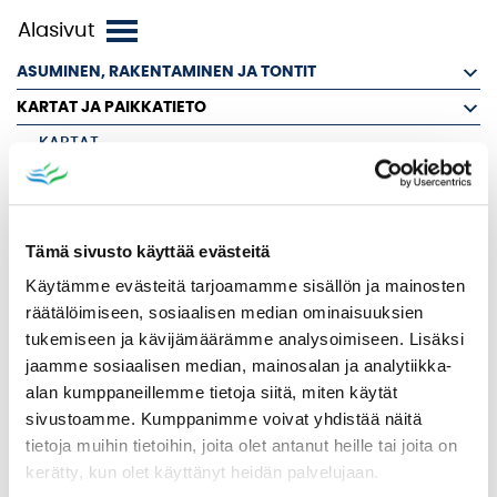
ASUMINEN, RAKENTAMINEN JA TONTIT
KARTAT JA PAIKKATIETO
KARTAT
MITTAUSPALVELUT
RAJOJEN TARKISTUKSET
RAKENNUSPAIKAN MERKITSEMINEN MAASTOON
Tämä sivusto käyttää evästeitä
TONTIN MUODOSTAMINEN JA LOHKOMINEN
Käytämme evästeitä tarjoamamme sisällön ja mainosten
räätälöimiseen, sosiaalisen median ominaisuuksien
OSOITTEET, TIE- JA KATUNIMET
tukemiseen ja kävijämäärämme analysoimiseen. Lisäksi
KAUPUNKISUUNNITTELU
jaamme sosiaalisen median, mainosalan ja analytiikka-
KIINTEISTÖT
alan kumppaneillemme tietoja siitä, miten käytät
sivustoamme. Kumppanimme voivat yhdistää näitä
KAUPUNKIYMPÄRISTÖ JA LIIKENNE
tietoja muihin tietoihin, joita olet antanut heille tai joita on
PALVELUHINNASTO JA TAKSAT
kerätty, kun olet käyttänyt heidän palvelujaan.