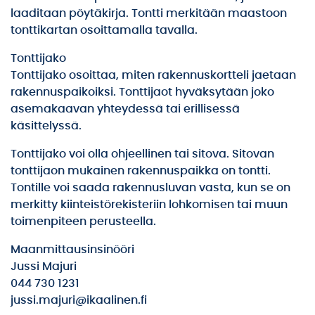
laaditaan pöytäkirja. Tontti merkitään maastoon
tonttikartan osoittamalla tavalla.
Tonttijako
Tonttijako osoittaa, miten rakennuskortteli jaetaan
rakennuspaikoiksi. Tonttijaot hyväksytään joko
asemakaavan yhteydessä tai erillisessä
käsittelyssä.
Tonttijako voi olla ohjeellinen tai sitova. Sitovan
tonttijaon mukainen rakennuspaikka on tontti.
Tontille voi saada rakennusluvan vasta, kun se on
merkitty kiinteistörekisteriin lohkomisen tai muun
toimenpiteen perusteella.
Maanmittausinsinööri
Jussi Majuri
044 730 1231
jussi.majuri@ikaalinen.fi