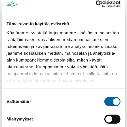
TAMPEREENTIEN (MT 13139) PARANTAMINEN
KAMRAATINTIE JA LÄYKINKATU
KIRKKOKADUN KATUSUUNNITELMA
Tämä sivusto käyttää evästeitä
KYRÖSSELÄNKATU
Käytämme evästeitä tarjoamamme sisällön ja mainosten
räätälöimiseen, sosiaalisen median ominaisuuksien
LUKKARINKUJAN KATUSUUNNITELMA
tukemiseen ja kävijämäärämme analysoimiseen. Lisäksi
LÄYKKÄLÄNTIEN KATUSUUNNITELMA
jaamme sosiaalisen median, mainosalan ja analytiikka-
MYLLYMÄENKADUN MARSKINKADUN ITÄPUOLINEN OSA
alan kumppaneillemme tietoja siitä, miten käytät
sivustoamme. Kumppanimme voivat yhdistää näitä
PILVILINNANKATU
tietoja muihin tietoihin, joita olet antanut heille tai joita on
TEIHARJUN ALUEEN KATUSUUNNITELMAT
kerätty, kun olet käyttänyt heidän palvelujaan.
TIESUUNNITELMAN LAATIMINEN IKAALISIIN VALTATIE
3:LLE VÄLILLÄ MANSONIEMI–RIITIALA
Suostumuksen
VARPAKADUN KATUSUUNNITELMA
Välttämätön
valinta
JOUKKOLIIKENNE
Mieltymykset
KADUT JA YKSITYISTIET