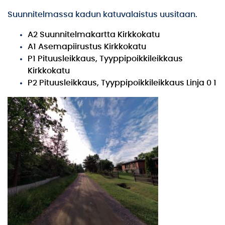
Suunnitelmassa kadun katuvalaistus uusitaan.
A2 Suunnitelmakartta Kirkkokatu
A1 Asemapiirustus Kirkkokatu
P1 Pituusleikkaus, Tyyppipoikkileikkaus
Kirkkokatu
P2 Pituusleikkaus, Tyyppipoikkileikkaus Linja 0 1