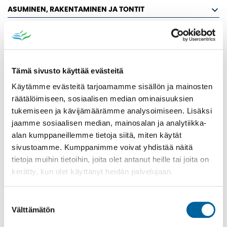
ASUMINEN, RAKENTAMINEN JA TONTIT
IKAALISTEN ISÄNNÄNVIIRI
IKAALISTEN KYLÄT
KYLÄT YLI KUNTARAJOJEN HANKE
Tämä sivusto käyttää evästeitä
IKAALISTEN KYLÄT AIROMPAA IKAALISTA
Käytämme evästeitä tarjoamamme sisällön ja mainosten
JYLLI
räätälöimiseen, sosiaalisen median ominaisuuksien
KARTTU
tukemiseen ja kävijämäärämme analysoimiseen. Lisäksi
jaamme sosiaalisen median, mainosalan ja analytiikka-
KILVAKKALAN KYLÄT
alan kumppaneillemme tietoja siitä, miten käytät
TUTUSTU KILVAKKALAN KYLIIN
sivustoamme. Kumppanimme voivat yhdistää näitä
ELÄMÄ KYLÄSSÄ
tietoja muihin tietoihin, joita olet antanut heille tai joita on
kerätty, kun olet käyttänyt heidän palvelujaan.
PALVELUT JA YRITYKSET
KYLÄN ILMOITUSTAULU
Suostumuksen
KILVAKKALAN KYLÄT YHTEYSTIEDOT
Välttämätön
valinta
KILVAKKALAN KYLIEN TARINA