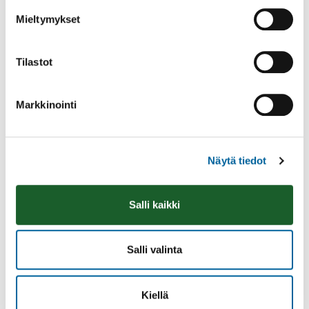
KILVAKKALAN KOULU JA PÄIVÄKOTI
Mieltymykset
KOVELAHTI
LAHDENPOHJAN ALUEEN KYLÄT
Tilastot
LUHALAHTI
MYLLYKARTTU-MANSONIEMI
Markkinointi
PUKARA
RIITIALA
Näytä tiedot
RÖYHIÖ
SIKURI - KOLKKO
Salli kaikki
TEVANIEMI
VATULA
Salli valinta
LOMAKE: KYLÄN SIVUJEN PÄIVITTÄMINEN
KIINTEISTÖVEROSELVITYS
Kiellä
MUUTTAJALLE