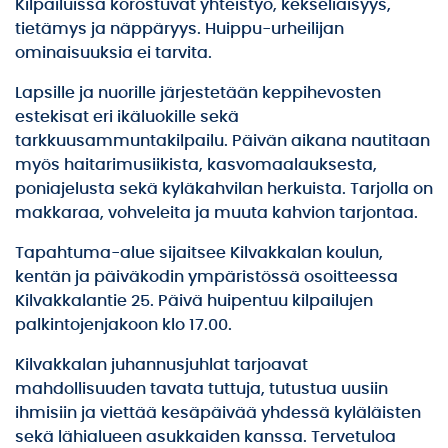
Kilpailuissa korostuvat yhteistyö, kekseliäisyys,
tietämys ja näppäryys. Huippu-urheilijan
ominaisuuksia ei tarvita.
Lapsille ja nuorille järjestetään keppihevosten
estekisat eri ikäluokille sekä
tarkkuusammuntakilpailu. Päivän aikana nautitaan
myös haitarimusiikista, kasvomaalauksesta,
poniajelusta sekä kyläkahvilan herkuista. Tarjolla on
makkaraa, vohveleita ja muuta kahvion tarjontaa.
Tapahtuma-alue sijaitsee Kilvakkalan koulun,
kentän ja päiväkodin ympäristössä osoitteessa
Kilvakkalantie 25. Päivä huipentuu kilpailujen
palkintojenjakoon klo 17.00.
Kilvakkalan juhannusjuhlat tarjoavat
mahdollisuuden tavata tuttuja, tutustua uusiin
ihmisiin ja viettää kesäpäivää yhdessä kyläläisten
sekä lähialueen asukkaiden kanssa. Tervetuloa