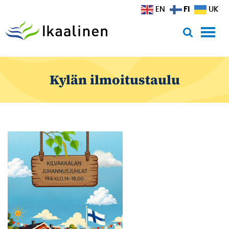
Siirry sisältöön
FI
EN
UK
Kylän ilmoitustaulu