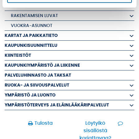
RAKENNUSVALVONTA
RAKENTAMISEN LUVAT
VUOKRA-ASUNNOT
KARTAT JA PAIKKATIETO
KAUPUNKISUUNNITTELU
KIINTEISTÖT
KAUPUNKIYMPÄRISTÖ JA LIIKENNE
PALVELUHINNASTO JA TAKSAT
RUOKA- JA SIIVOUSPALVELUT
YMPÄRISTÖ JA LUONTO
YMPÄRISTÖTERVEYS JA ELÄINLÄÄKÄRIPALVELUT
Tulosta
Löytyikö
sisällöstä
korjattavaa?