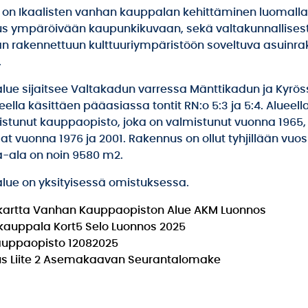
 on Ikaalisten vanhan kauppalan kehittäminen luomalla 
s ympäröivään kaupunkikuvaan, sekä valtakunnallisest
n rakennettuun kulttuuriympäristöön soveltuva asuinr
.
alue sijaitsee Valtakadun varressa Mänttikadun ja Kyrö
ueella käsittäen pääasiassa tontit RN:o 5:3 ja 5:4. Alueel
istunut kauppaopisto, joka on valmistunut vuonna 1965,
t vuonna 1976 ja 2001. Rakennus on ollut tyhjillään vuo
a-ala on noin 9580 m2.
alue on yksityisessä omistuksessa.
artta Vanhan Kauppaopiston Alue AKM Luonnos
auppala Kort5 Selo Luonnos 2025
uppaopisto 12082025
us Liite 2 Asemakaavan Seurantalomake