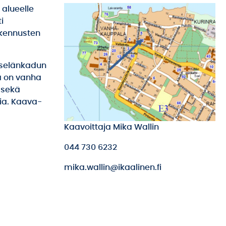
alueelle
i
akennusten
sselänkadun
la on vanha
 sekä
sia. Kaava-
Kaavoittaja Mika Wallin
044 730 6232
mika.wallin@ikaalinen.fi