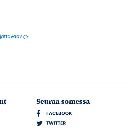
rjattavaa?
ut
Seuraa somessa
FACEBOOK
TWITTER