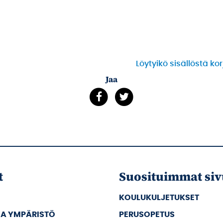
Löytyikö sisällöstä ko
Jaa
t
Suosituimmat siv
KOULUKULJETUKSET
JA YMPÄRISTÖ
PERUSOPETUS