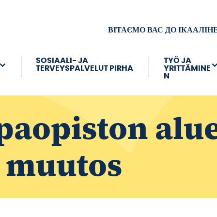
ВІТАЄМО ВАС ДО ІКААЛІН
SOSIAALI- JA
TYÖ JA
TERVEYSPALVELUT PIRHA
YRITTÄMINE
N
aopiston alu
 muutos