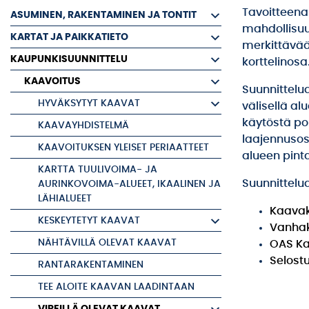
Tavoitteena
ASUMINEN, RAKENTAMINEN JA TONTIT
mahdollisuu
KARTAT JA PAIKKATIETO
merkittävää
KAUPUNKISUUNNITTELU
korttelinosa
KAAVOITUS
Suunnittelu
HYVÄKSYTYT KAAVAT
välisellä al
käytöstä po
KAAVAYHDISTELMÄ
laajennusosa
KAAVOITUKSEN YLEISET PERIAATTEET
alueen pint
KARTTA TUULIVOIMA- JA
Suunnittelu
AURINKOVOIMA-ALUEET, IKAALINEN JA
LÄHIALUEET
Kaavak
KESKEYTETYT KAAVAT
Vanhak
NÄHTÄVILLÄ OLEVAT KAAVAT
OAS Ka
Selost
RANTARAKENTAMINEN
TEE ALOITE KAAVAN LAADINTAAN
VIREILLÄ OLEVAT KAAVAT