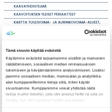
KAAVAYHDISTELMÄ
KAAVOITUKSEN YLEISET PERIAATTEET
KARTTA TUULIVOIMA- JA AURINKOVOIMA-ALUEET,
IKAALINEN JA LÄHIALUEET
KESKEYTETYT KAAVAT
NÄHTÄVILLÄ OLEVAT KAAVAT
Tämä sivusto käyttää evästeitä
RANTARAKENTAMINEN
Käytämme evästeitä tarjoamamme sisällön ja mainosten
TEE ALOITE KAAVAN LAADINTAAN
räätälöimiseen, sosiaalisen median ominaisuuksien
VIREILLÄ OLEVAT KAAVAT
tukemiseen ja kävijämäärämme analysoimiseen. Lisäksi
KIINTEISTÖT
jaamme sosiaalisen median, mainosalan ja analytiikka-
alan kumppaneillemme tietoja siitä, miten käytät
KAUPUNKIYMPÄRISTÖ JA LIIKENNE
sivustoamme. Kumppanimme voivat yhdistää näitä
PALVELUHINNASTO JA TAKSAT
tietoja muihin tietoihin, joita olet antanut heille tai joita on
RUOKA- JA SIIVOUSPALVELUT
kerätty, kun olet käyttänyt heidän palvelujaan.
YMPÄRISTÖ JA LUONTO