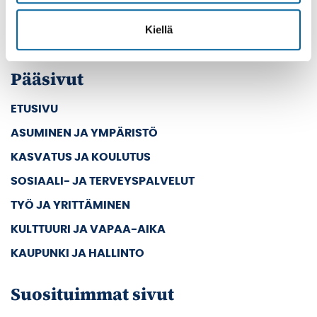
Vaihde: (03) 45 011
Kiellä
E-mail: kanslia@ikaalinen.fi
Pääsivut
ETUSIVU
ASUMINEN JA YMPÄRISTÖ
KASVATUS JA KOULUTUS
SOSIAALI- JA TERVEYSPALVELUT
TYÖ JA YRITTÄMINEN
KULTTUURI JA VAPAA-AIKA
KAUPUNKI JA HALLINTO
Suosituimmat sivut