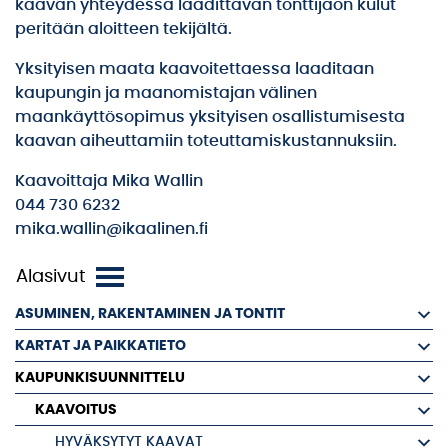
kaavan yhteydessä laadittavan tonttijaon kulut
peritään aloitteen tekijältä.
Yksityisen maata kaavoitettaessa laaditaan
kaupungin ja maanomistajan välinen
maankäyttösopimus yksityisen osallistumisesta
kaavan aiheuttamiin toteuttamiskustannuksiin.
Kaavoittaja Mika Wallin
044 730 6232
mika.wallin@ikaalinen.fi
ASUMINEN, RAKENTAMINEN JA TONTIT
KARTAT JA PAIKKATIETO
KAUPUNKISUUNNITTELU
KAAVOITUS
HYVÄKSYTYT KAAVAT