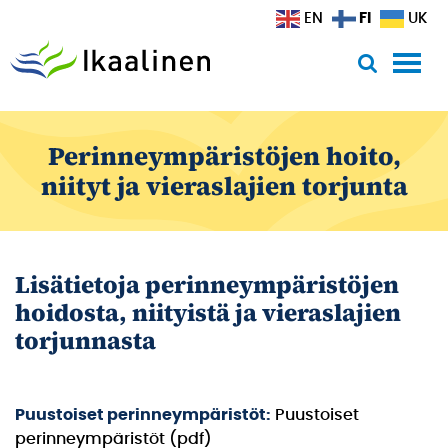
Siirry sisältöön
FI
EN
UK
Perinneympäristöjen hoito,
niityt ja vieraslajien torjunta
Lisätietoja perinneympäristöjen
hoidosta, niityistä ja vieraslajien
torjunnasta
Puustoiset perinneympäristöt:
Puustoiset
perinneympäristöt (pdf)