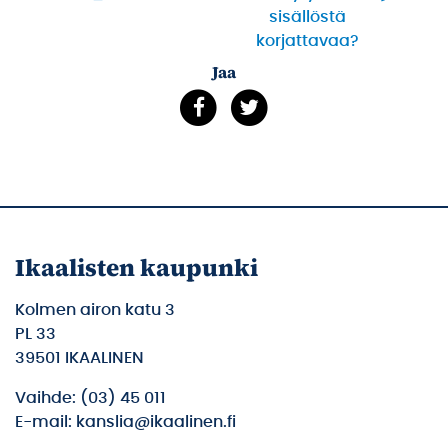
sisällöstä
korjattavaa?
Jaa
Ikaalisten kaupunki
Kolmen airon katu 3
PL 33
39501 IKAALINEN
Vaihde: (03) 45 011
E-mail: kanslia@ikaalinen.fi