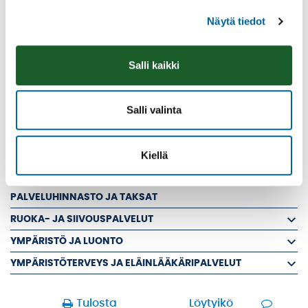
MATONPESUPAIKAT
Näytä tiedot
PERINNEYMPÄRISTÖJEN HOITO, NIITYT JA
VIERASLAJIEN TORJUNTA
Salli kaikki
PUIDEN KAATAMINEN
PUUTARHAJÄTTEET JA RISUT
UIMARANNAT
Salli valinta
ULKOLIIKUNTAPAIKAT
VENESATAMAT JA VENEILY
Kiellä
YLEISTEN ALUEIDEN LUVAT, LUPAPISTE
PALVELUHINNASTO JA TAKSAT
RUOKA- JA SIIVOUSPALVELUT
YMPÄRISTÖ JA LUONTO
YMPÄRISTÖTERVEYS JA ELÄINLÄÄKÄRIPALVELUT
Tulosta
Löytyikö