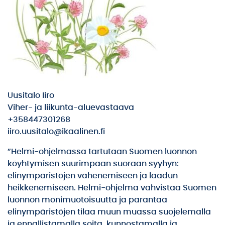
Uusitalo Iiro
Viher- ja liikunta-aluevastaava
+358447301268
iiro.uusitalo@ikaalinen.fi
”Helmi-ohjelmassa tartutaan Suomen luonnon
köyhtymisen suurimpaan suoraan syyhyn:
elinympäristöjen vähenemiseen ja laadun
heikkenemiseen. Helmi-ohjelma vahvistaa Suomen
luonnon monimuotoisuutta ja parantaa
elinympäristöjen tilaa muun muassa suojelemalla
ja ennallistamalla soita, kunnostamalla ja