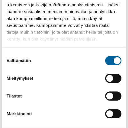
KAUPUNKISUUNNITTELU
tukemiseen ja kävijämäärämme analysoimiseen. Lisäksi
jaamme sosiaalisen median, mainosalan ja analytiikka-
KIINTEISTÖT
alan kumppaneillemme tietoja siitä, miten käytät
KAUPUNKIYMPÄRISTÖ JA LIIKENNE
sivustoamme. Kumppanimme voivat yhdistää näitä
HULEVEDET
tietoja muihin tietoihin, joita olet antanut heille tai joita on
kerätty, kun olet käyttänyt heidän palvelujaan.
KATU- JA TIESUUNNITELMAT
JOUKKOLIIKENNE
Suostumuksen
KADUT JA YKSITYISTIET
Välttämätön
valinta
LIIKENNETURVALLISUUS
ROMUAUTOT - AJONEUVOJEN SIIRROT
Mieltymykset
VIHERALUEET JA ULKOLIIKUNTAPAIKAT
KAUPUNGIN NIITTYKOHTEET
Tilastot
KESKUSTAN ULKOLIIKUNTA-ALUEIDEN KEHITTÄMINEN
KOIRAPUISTO
Markkinointi
LUONTOPOLUT