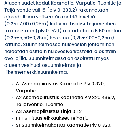
Alueen uudet kadut Kaarnatie, Varputie, Tuohitie ja
Teijärventie välillä (plv 0-230,2) rakennetaan
ajoradaltaan seitsemän metriä leveinä
(0,25+7,00+0,25m) katuina. Lisäksi Teijärventien
rakennetaan (plv 0-52,1) ajoradaltaan 5,50 metriä
(0,25+5,50+0,25m) leveänä (0,25+7,00+0,25m)
katuna. Suunnitelmassa hulevesien johtaminen
hoidetaan osittain hulevesiverkostolla ja osittain
avo-ojilla. Suunnitelmassa on osoitettu myös
alueen vesihuoltosuunnitelmat ja
liikennemerkkisuunnitelma.
A1 Asemapiirustus Kaarnatie Plv 0 320,
Varputie
A2 Asemapiirustus Kaarnatie Plv 320 436.2,
Teijärventie, Tuohitie
A3 Asemapiirustus Linja 0 1 2
P1 P6 Pituusleikkaukset Teiharju
S1 Suunnitelmakartta Kaarnatie Plv 0 320,