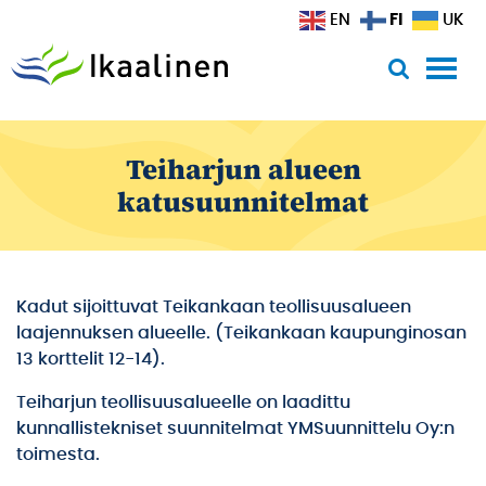
Siirry sisältöön
FI
EN
UK
Teiharjun alueen
katusuunnitelmat
Kadut sijoittuvat Teikankaan teollisuusalueen
laajennuksen alueelle. (Teikankaan kaupunginosan
13 korttelit 12-14).
Teiharjun teollisuusalueelle on laadittu
kunnallistekniset suunnitelmat YMSuunnittelu Oy:n
toimesta.