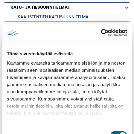
KATU- JA TIESUUNNITELMAT
IKAALISTENTIEN KATUSUUNNITELMA
MELOJANKATU
AIROTIEN KATUSUUNNITELMA
ASENTAJANKADUN KATUSUUNNITELMA
Tämä sivusto käyttää evästeitä
IKAALISTEN SISÄÄNTULOTIEN (MT 2595) JA VANHAN
TAMPEREENTIEN (MT 13139) PARANTAMINEN
Käytämme evästeitä tarjoamamme sisällön ja mainosten
räätälöimiseen, sosiaalisen median ominaisuuksien
KAMRAATINTIE JA LÄYKINKATU
tukemiseen ja kävijämäärämme analysoimiseen. Lisäksi
KIRKKOKADUN KATUSUUNNITELMA
jaamme sosiaalisen median, mainosalan ja analytiikka-
KYRÖSSELÄNKATU
alan kumppaneillemme tietoja siitä, miten käytät
sivustoamme. Kumppanimme voivat yhdistää näitä
LUKKARINKUJAN KATUSUUNNITELMA
tietoja muihin tietoihin, joita olet antanut heille tai joita on
LÄYKKÄLÄNTIEN KATUSUUNNITELMA
kerätty, kun olet käyttänyt heidän palvelujaan.
MYLLYMÄENKADUN MARSKINKADUN ITÄPUOLINEN OSA
PILVILINNANKATU
Suostumuksen