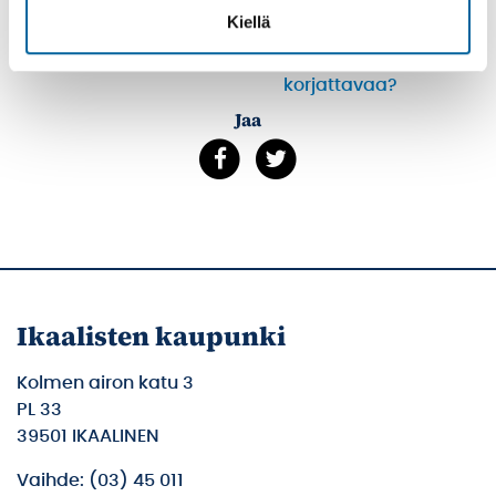
Kiellä
Tulosta
Löytyikö
sisällöstä
korjattavaa?
Jaa
Ikaalisten kaupunki
Kolmen airon katu 3
PL 33
39501 IKAALINEN
Vaihde: (03) 45 011