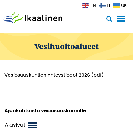
Siirry sisältöön
FI
EN
UK
Vesihuoltoalueet
Vesiosuuskuntien Yhteystiedot 2026 (pdf)
Ajankohtaista vesiosuuskunnille