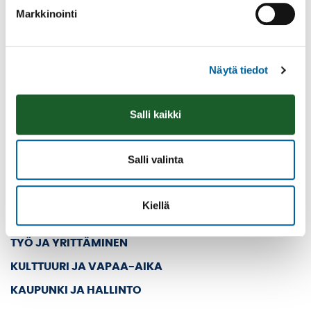
Kolmen airon katu 3
Markkinointi
PL 33
39501 IKAALINEN
Vaihde: (03) 45 011
Näytä tiedot
E-mail: kanslia@ikaalinen.fi
Pääsivut
Salli kaikki
ETUSIVU
Salli valinta
ASUMINEN JA YMPÄRISTÖ
KASVATUS JA KOULUTUS
Kiellä
SOSIAALI- JA TERVEYSPALVELUT
TYÖ JA YRITTÄMINEN
KULTTUURI JA VAPAA-AIKA
KAUPUNKI JA HALLINTO