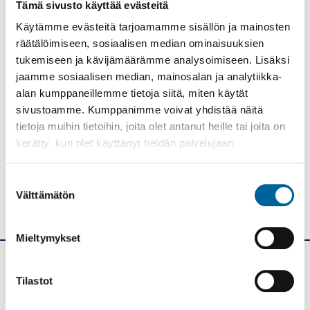
Tämä sivusto käyttää evästeitä
AJANKOHTAISTA VESIOSUUSKUNNILLE
Käytämme evästeitä tarjoamamme sisällön ja mainosten
YMPÄRISTÖN- JA LUONNONSUOJELU
räätälöimiseen, sosiaalisen median ominaisuuksien
YMPÄRISTÖTERVEYS JA ELÄINLÄÄKÄRIPALVELUT
tukemiseen ja kävijämäärämme analysoimiseen. Lisäksi
jaamme sosiaalisen median, mainosalan ja analytiikka-
Tulosta
Löytyikö
alan kumppaneillemme tietoja siitä, miten käytät
sisällöstä
sivustoamme. Kumppanimme voivat yhdistää näitä
korjattavaa?
tietoja muihin tietoihin, joita olet antanut heille tai joita on
kerätty, kun olet käyttänyt heidän palvelujaan.
Jaa
Suostumuksen
Välttämätön
valinta
Mieltymykset
Ikaalisten kaupunki
Tilastot