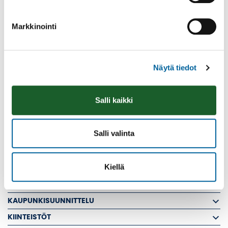
PALVELUT JA YRITYKSET
KYLÄN ILMOITUSTAULU
Markkinointi
TEVANIEMI YHTEYSTIEDOT
TEVANIEMI KYLÄN TARINA
Näytä tiedot
VATULA
LOMAKE: KYLÄN SIVUJEN PÄIVITTÄMINEN
Salli kaikki
KIINTEISTÖVEROSELVITYS
MUUTTAJALLE
Salli valinta
RAKENNUSVALVONTA
RAKENTAMISEN LUVAT
Kiellä
VUOKRA-ASUNNOT
KARTAT JA PAIKKATIETO
KAUPUNKISUUNNITTELU
KIINTEISTÖT