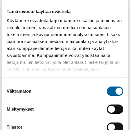
JYLLI
Tämä sivusto käyttää evästeitä
KARTTU
Käytämme evästeitä tarjoamamme sisällön ja mainosten
KILVAKKALAN KYLÄT
räätälöimiseen, sosiaalisen median ominaisuuksien
KOVELAHTI
tukemiseen ja kävijämäärämme analysoimiseen. Lisäksi
LAHDENPOHJAN ALUEEN KYLÄT
jaamme sosiaalisen median, mainosalan ja analytiikka-
alan kumppaneillemme tietoja siitä, miten käytät
LUHALAHTI
sivustoamme. Kumppanimme voivat yhdistää näitä
MYLLYKARTTU-MANSONIEMI
tietoja muihin tietoihin, joita olet antanut heille tai joita on
PUKARA
kerätty, kun olet käyttänyt heidän palvelujaan.
RIITIALA
Suostumuksen
RÖYHIÖ
Välttämätön
valinta
SIKURI - KOLKKO
TEVANIEMI
Mieltymykset
TUTUSTU TEVANIEMEN KYLÄÄN
ELÄMÄ KYLÄSSÄ
Tilastot