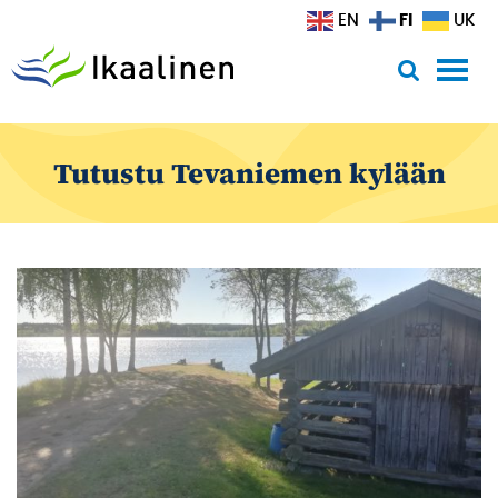
Siirry sisältöön
FI
EN
UK
Tutustu Tevaniemen kylään