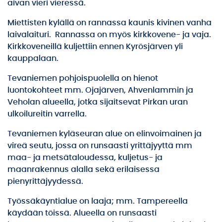
aivan vieri vieressä.
Miettisten kylällä on rannassa kaunis kivinen vanha
laivalaituri. Rannassa on myös kirkkovene- ja vaja.
Kirkkoveneillä kuljettiin ennen Kyrösjärven yli
kauppalaan.
Tevaniemen pohjoispuolella on hienot
luontokohteet mm. Ojajärven, Ahvenlammin ja
Veholan alueella, jotka sijaitsevat Pirkan uran
ulkoilureitin varrella.
Tevaniemen kyläseuran alue on elinvoimainen ja
vireä seutu, jossa on runsaasti yrittäjyyttä mm
maa- ja metsätaloudessa, kuljetus- ja
maanrakennus alalla sekä erilaisessa
pienyrittäjyydessä.
Työssäkäyntialue on laaja; mm. Tampereella
käydään töissä. Alueella on runsaasti