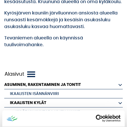
kesäasutusta. Kruununa alueella on oma kyläkoulu.
Kyrösjärven kauniin järviluonnon ansiosta alueella
runsaasti kesämökkejä ja kesäisin asukasluku
asukasluku kasvaa huomattavasti.
Tevaniemen alueella on käynnissä
tuulivoimahanke.
ASUMINEN, RAKENTAMINEN JA TONTIT
IKAALISTEN ISÄNNÄNVIIRI
IKAALISTEN KYLÄT
KYLÄT YLI KUNTARAJOJEN HANKE
IKAALISTEN KYLÄT AIROMPAA IKAALISTA