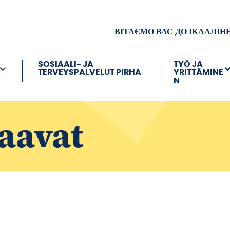
ВІТАЄМО ВАС ДО ІКААЛІН
SOSIAALI- JA
TYÖ JA
TERVEYSPALVELUT PIRHA
YRITTÄMINE
N
aavat