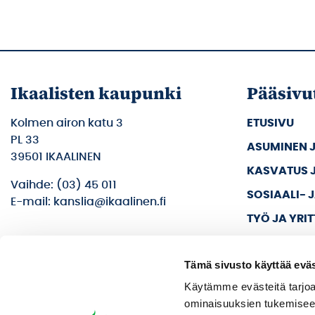
Ikaalisten kaupunki
Pääsivu
Kolmen airon katu 3
ETUSIVU
PL 33
ASUMINEN 
39501 IKAALINEN
KASVATUS 
Vaihde: (03) 45 011
SOSIAALI- 
E-mail: kanslia@ikaalinen.fi
TYÖ JA YRI
KULTTUURI 
Tämä sivusto käyttää eväs
KAUPUNKI J
Käytämme evästeitä tarjoa
ominaisuuksien tukemisee