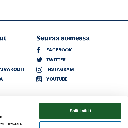
ut
Seuraa somessa
FACEBOOK
TWITTER
PÄIVÄKODIT
INSTAGRAM
KA
YOUTUBE
Salli kaikki
an
sen median,