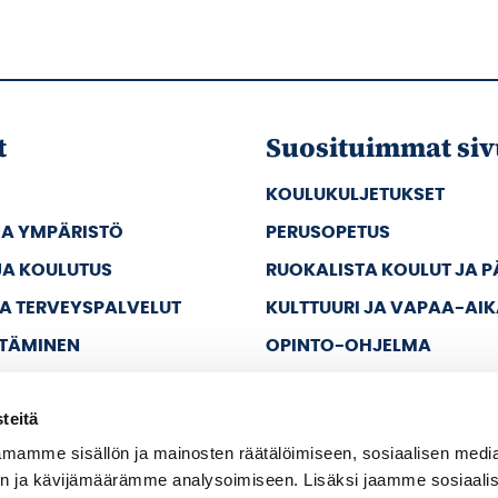
t
Suosituimmat siv
KOULUKULJETUKSET
JA YMPÄRISTÖ
PERUSOPETUS
JA KOULUTUS
RUOKALISTA KOULUT JA 
JA TERVEYSPALVELUT
KULTTUURI JA VAPAA-AI
TTÄMINEN
OPINTO-OHJELMA
JA VAPAA-AIKA
teitä
A HALLINTO
mamme sisällön ja mainosten räätälöimiseen, sosiaalisen medi
n ja kävijämäärämme analysoimiseen. Lisäksi jaamme sosiaali