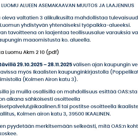
 LUOMU ALUEEN ASEMAKAAVAN MUUTOS JA LAAJENNUS
a oleva valtatien 3 alikulkusilta mahdollistaa tulevaisuu
 Luomun yhdistyvän yhtenäiseksi työpaikka-alueeksi.
 tavoitteena on laajentaa teollisuusalue varauksia 
kaupungin maaomistusta ko. alueella.
a Luomu Akm 2 10 (pdf)
ävillä 29.10.2025 – 28.11.2025
välisen ajan kaupungin ver
avissa myös Ikaalisten kaupunginkirjastolla (Poppelikat
oimistolla (Kolmen Airon katu 3).
illa ja muilla osallisilla on mahdollisuus esittää OAS:sta
on aikana sähköisesti osoitteella
isetpalvelut@ikaalinen.fi tai postitse osoitteella Ikaalis
llitus, Kolmen airon katu 3, 39500 IKAALINEN.
een pyydetään merkitsemään selkeästi, mitä OAS:n koh
koskee.