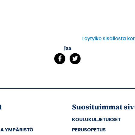
Löytyikö sisällöstä ko
Jaa
t
Suosituimmat siv
KOULUKULJETUKSET
JA YMPÄRISTÖ
PERUSOPETUS