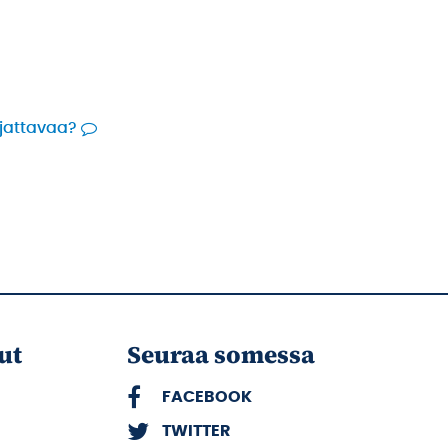
rjattavaa?
ut
Seuraa somessa
FACEBOOK
TWITTER