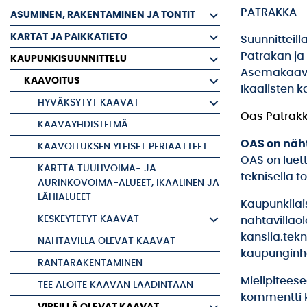
PATRAKKA –
ASUMINEN, RAKENTAMINEN JA TONTIT
KARTAT JA PAIKKATIETO
Suunnitteill
Patrakan ja
KAUPUNKISUUNNITTELU
Asemakaavan
KAAVOITUS
Ikaalisten 
HYVÄKSYTYT KAAVAT
Oas Patrakk
KAAVAYHDISTELMÄ
OAS on näht
KAAVOITUKSEN YLEISET PERIAATTEET
OAS on luett
KARTTA TUULIVOIMA- JA
teknisellä t
AURINKOVOIMA-ALUEET, IKAALINEN JA
LÄHIALUEET
Kaupunkilais
KESKEYTETYT KAAVAT
nähtävilläol
kanslia.tekn
NÄHTÄVILLÄ OLEVAT KAAVAT
kaupunginha
RANTARAKENTAMINEN
Mielipitees
TEE ALOITE KAAVAN LAADINTAAN
kommentti 
VIREILLÄ OLEVAT KAAVAT