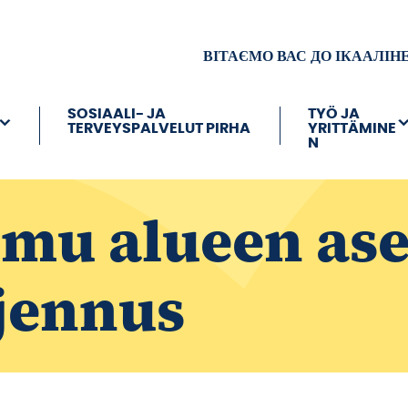
ВІТАЄМО ВАС ДО ІКААЛІН
SOSIAALI- JA
TYÖ JA
TERVEYSPALVELUT PIRHA
YRITTÄMINE
N
omu alueen as
ajennus