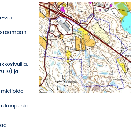
dessa
vastaamaan
kkosivuilla.
u 10) ja
 mielipide
ten kaupunki,
taa