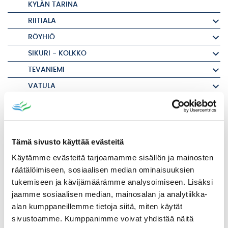
KYLÄN TARINA
RIITIALA
RÖYHIÖ
SIKURI - KOLKKO
TEVANIEMI
VATULA
LOMAKE: KYLÄN SIVUJEN PÄIVITTÄMINEN
KIINTEISTÖVEROSELVITYS
MUUTTAJALLE
Tämä sivusto käyttää evästeitä
RAKENNUSVALVONTA
Käytämme evästeitä tarjoamamme sisällön ja mainosten
RAKENTAMISEN LUVAT
räätälöimiseen, sosiaalisen median ominaisuuksien
tukemiseen ja kävijämäärämme analysoimiseen. Lisäksi
VUOKRA-ASUNNOT
jaamme sosiaalisen median, mainosalan ja analytiikka-
KARTAT JA PAIKKATIETO
alan kumppaneillemme tietoja siitä, miten käytät
KAUPUNKISUUNNITTELU
sivustoamme. Kumppanimme voivat yhdistää näitä