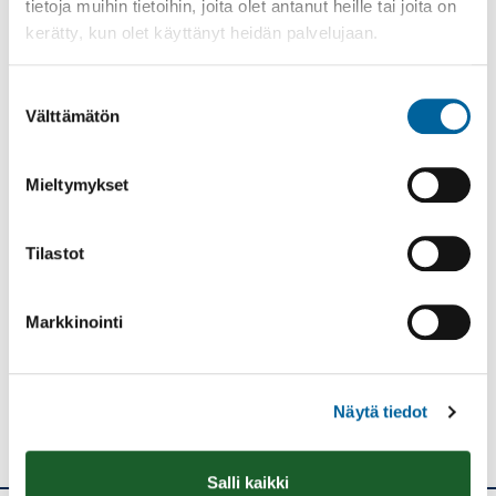
tietoja muihin tietoihin, joita olet antanut heille tai joita on
KIINTEISTÖT
kerätty, kun olet käyttänyt heidän palvelujaan.
KAUPUNKIYMPÄRISTÖ JA LIIKENNE
PALVELUHINNASTO JA TAKSAT
Suostumuksen
Välttämätön
RUOKA- JA SIIVOUSPALVELUT
valinta
YMPÄRISTÖ JA LUONTO
Mieltymykset
YMPÄRISTÖTERVEYS JA ELÄINLÄÄKÄRIPALVELUT
Tulosta
Löytyikö
Tilastot
sisällöstä
korjattavaa?
Markkinointi
Jaa
Näytä tiedot
Salli kaikki