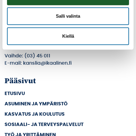
Ikaalisten kaupunki
Salli valinta
Kolmen airon katu 3
Kiellä
PL 33
39501 IKAALINEN
Vaihde: (03) 45 011
E-mail: kanslia@ikaalinen.fi
Pääsivut
ETUSIVU
ASUMINEN JA YMPÄRISTÖ
KASVATUS JA KOULUTUS
SOSIAALI- JA TERVEYSPALVELUT
TYÖ JA YRITTÄMINEN