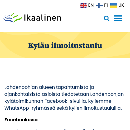
Siirry sisältöön
FI
EN
UK
Kylän ilmoitustaulu
Lahdenpohjan alueen tapahtumista ja
ajankohtaisista asioista tiedotetaan Lahdenpohjan
kylätoimikunnan Facebook-sivuilla, kyliemme
WhatsApp-ryhmässä sekä kylien ilmoitustauluilla.
Facebookissa