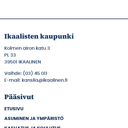
Ikaalisten kaupunki
Kolmen airon katu 3
PL 33
39501 IKAALINEN
Vaihde: (03) 45 011
E-mail: kanslia@ikaalinen.fi
Pääsivut
ETUSIVU
ASUMINEN JA YMPÄRISTÖ