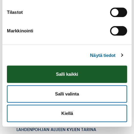
IKAALISTEN KYLÄT
Tilastot
KYLÄT YLI KUNTARAJOJEN HANKE
IKAALISTEN KYLÄT AIROMPAA IKAALISTA
Markkinointi
JYLLI
KARTTU
KILVAKKALAN KYLÄT
Näytä tiedot
KOVELAHTI
LAHDENPOHJAN ALUEEN KYLÄT
Salli kaikki
TUTUSTU LAHDENPOHJAN KYLIIN
ELÄMÄ KYLÄSSÄ
Salli valinta
PALVELUT JA YRITYKSET
KYLÄN ILMOITUSTAULU
Kiellä
LAHDENPOHJAN YHTEYSTIEDOT
LAHDENPOHJAN ALUEEN KYLIEN TARINA