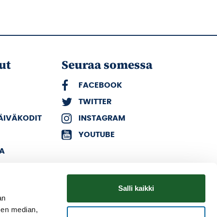
ut
Seuraa somessa
FACEBOOK
TWITTER
PÄIVÄKODIT
INSTAGRAM
YOUTUBE
KA
Salli kaikki
an
sen median,