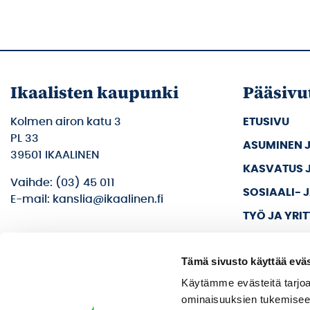
Ikaalisten kaupunki
Pääsivu
Kolmen airon katu 3
ETUSIVU
PL 33
ASUMINEN 
39501 IKAALINEN
KASVATUS 
Vaihde: (03) 45 011
SOSIAALI- 
E-mail: kanslia@ikaalinen.fi
TYÖ JA YRI
KULTTUURI 
Tämä sivusto käyttää eväs
KAUPUNKI J
Käytämme evästeitä tarjoa
ominaisuuksien tukemisee