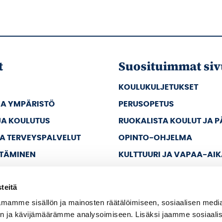
t
Suosituimmat siv
KOULUKULJETUKSET
JA YMPÄRISTÖ
PERUSOPETUS
JA KOULUTUS
RUOKALISTA KOULUT JA 
JA TERVEYSPALVELUT
OPINTO-OHJELMA
TTÄMINEN
KULTTUURI JA VAPAA-AI
JA VAPAA-AIKA
teitä
A HALLINTO
mamme sisällön ja mainosten räätälöimiseen, sosiaalisen medi
n ja kävijämäärämme analysoimiseen. Lisäksi jaamme sosiaali