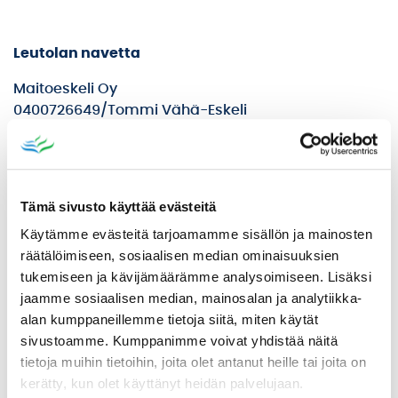
Leutolan navetta
Maitoeskeli Oy
0400726649/Tommi Vähä-Eskeli
Maitokuortti Oy
040 8658105/Emmi Kuortti
Tämä sivusto käyttää evästeitä
Käytämme evästeitä tarjoamamme sisällön ja mainosten
räätälöimiseen, sosiaalisen median ominaisuuksien
tukemiseen ja kävijämäärämme analysoimiseen. Lisäksi
jaamme sosiaalisen median, mainosalan ja analytiikka-
alan kumppaneillemme tietoja siitä, miten käytät
sivustoamme. Kumppanimme voivat yhdistää näitä
tietoja muihin tietoihin, joita olet antanut heille tai joita on
kerätty, kun olet käyttänyt heidän palvelujaan.
Matinsali