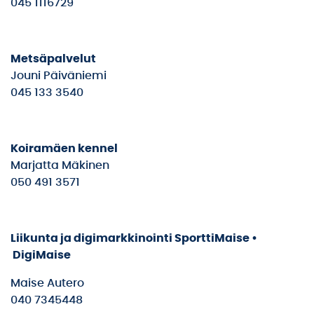
045 1116729
Metsäpalvelut
Jouni Päiväniemi
045 133 3540
Koiramäen kennel
Marjatta Mäkinen
050 491 3571
Liikunta ja digimarkkinointi
SporttiMaise •
DigiMaise
Maise Autero
040 7345448