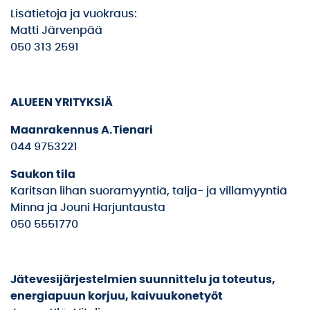
Lisätietoja ja vuokraus:
Matti Järvenpää
050 313 2591
ALUEEN YRITYKSIÄ
Maanrakennus A.Tienari
044 9753221
Saukon tila
Karitsan lihan suoramyyntiä, talja- ja villamyyntiä
Minna ja Jouni Harjuntausta
050 5551770
Jätevesijärjestelmien suunnittelu ja toteutus,
energiapuun korjuu, k
aivuukonetyöt