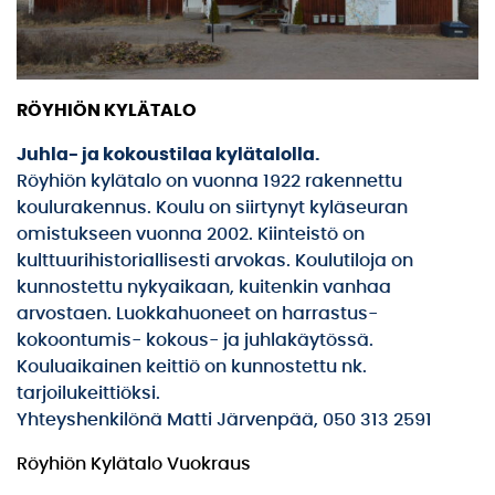
RÖYHIÖN KYLÄTALO
Juhla- ja kokoustilaa kylätalolla.
Röyhiön kylätalo on vuonna 1922 rakennettu
koulurakennus. Koulu on siirtynyt kyläseuran
omistukseen vuonna 2002. Kiinteistö on
kulttuurihistoriallisesti arvokas. Koulutiloja on
kunnostettu nykyaikaan, kuitenkin vanhaa
arvostaen. Luokkahuoneet on harrastus-
kokoontumis- kokous- ja juhlakäytössä.
Kouluaikainen keittiö on kunnostettu nk.
tarjoilukeittiöksi.
Yhteyshenkilönä Matti Järvenpää, 050 313 2591
Röyhiön Kylätalo Vuokraus