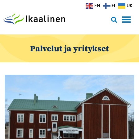
Siirry sisältöön
FI
EN
UK
Palvelut ja yritykset