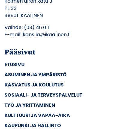
Kolmen airon katu 3
PL 33
39501 IKAALINEN
Vaihde: (03) 45 011
E-mail: kanslia@ikaalinen.fi
Pääsivut
ETUSIVU
ASUMINEN JA YMPÄRISTÖ
KASVATUS JA KOULUTUS
SOSIAALI- JA TERVEYSPALVELUT
TYÖ JA YRITTÄMINEN
KULTTUURI JA VAPAA-AIKA
KAUPUNKI JA HALLINTO