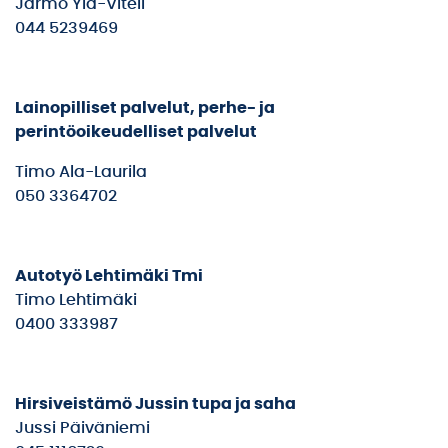
Jarmo Ylä-Viteli
044 5239469
Lainopilliset palvelut, perhe- ja
perintöoikeudelliset palvelut
Timo Ala-Laurila
050 3364702
Autotyö Lehtimäki Tmi
Timo Lehtimäki
0400 333987
Hirsiveistämö Jussin tupa ja saha
Jussi Päiväniemi