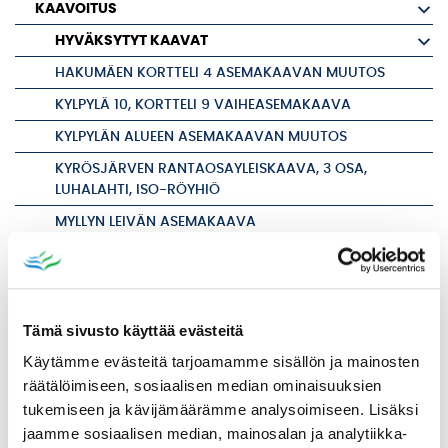
KAAVOITUS
HYVÄKSYTYT KAAVAT
HAKUMÄEN KORTTELI 4 ASEMAKAAVAN MUUTOS
KYLPYLÄ 10, KORTTELI 9 VAIHEASEMAKAAVA
KYLPYLÄN ALUEEN ASEMAKAAVAN MUUTOS
KYRÖSJÄRVEN RANTAOSAYLEISKAAVA, 3 OSA,
LUHALAHTI, ISO-RÖYHIÖ
MYLLYN LEIVÄN ASEMAKAAVA
NUMMENRANNAN MUUNTOASEMAN ASEMAKAAVA
MANSONIEMEN RANTA-ASEMAKAAVAN MUUTOS
RAHKOLAN KAUPUNGINOSAN (3) PUISTOALUETTA SEKÄ
Tämä sivusto käyttää evästeitä
KORTTELIA 5 JA OSAA KORTTELISTA 4 KOSKEVA
ASEMAKAAVAN MUUTOS
Käytämme evästeitä tarjoamamme sisällön ja mainosten
räätälöimiseen, sosiaalisen median ominaisuuksien
NUMMENRANNAN ASEMAKAAVAN MUUTOS
tukemiseen ja kävijämäärämme analysoimiseen. Lisäksi
SASKYN PYSÄKÖINTIALUE
jaamme sosiaalisen median, mainosalan ja analytiikka-