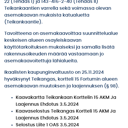
22 (Tehdas I) ja 143-416-2-40 (Tehdas II)
Teikankaantien varrella sekä voimassa olevan
asemakaavan mukaista katualuetta
(Teikankaantie).
Tavoitteena on asemakaavoittaa suunnittelualue
keskeisen alueen osayleiskaavan
käyttötarkoituksen mukaiseksi ja samalla lisätä
rakennusoikeuden määrää vastaamaan jo
asemakaavoitettuja lähialueita.
Ikaalisten kaupunginvaltuusto on 25.11.2024
hyväksynyt Teikangas, kortteli 15 Fortumin alueen
asemakaavan muutoksen ja laajennuksen (§ 98).
Kaavakartta Teikankaan Korttelin 15 AKM Ja
Laajennus Ehdotus 3.5.2024
Kaavaselostus Teikangas Kortteli 15 AKM Ja
Laajennus Ehdotus 3.5.2024
Selostus Liite 1 OAS 3.5.2024