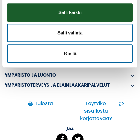
RANTARAKENTAMINEN
Salli kaikki
TEE ALOITE KAAVAN LAADINTAAN
VIREILLÄ OLEVAT KAAVAT
Salli valinta
KIINTEISTÖT
KAUPUNKIYMPÄRISTÖ JA LIIKENNE
Kiellä
PALVELUHINNASTO JA TAKSAT
RUOKA- JA SIIVOUSPALVELUT
YMPÄRISTÖ JA LUONTO
YMPÄRISTÖTERVEYS JA ELÄINLÄÄKÄRIPALVELUT
Tulosta
Löytyikö
sisällöstä
korjattavaa?
Jaa