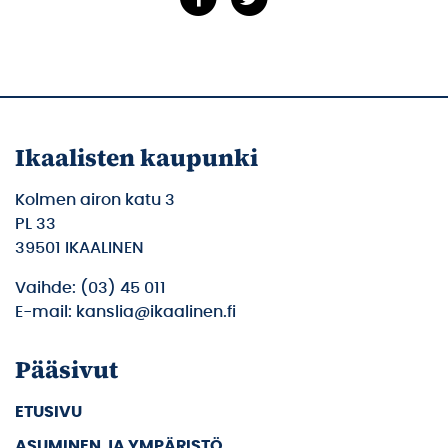
Ikaalisten kaupunki
Kolmen airon katu 3
PL 33
39501 IKAALINEN
Vaihde: (03) 45 011
E-mail: kanslia@ikaalinen.fi
Pääsivut
ETUSIVU
ASUMINEN JA YMPÄRISTÖ