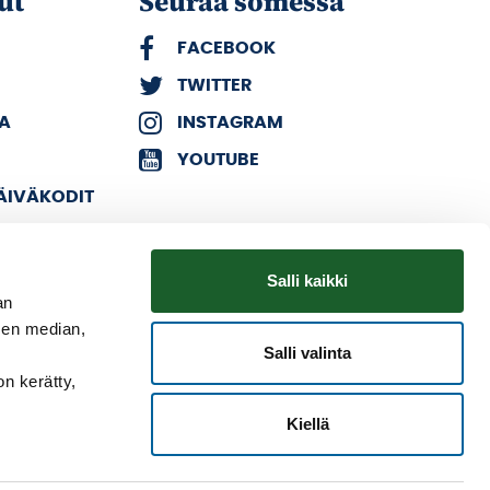
ut
Seuraa somessa
FACEBOOK
TWITTER
KA
INSTAGRAM
YOUTUBE
PÄIVÄKODIT
Salli kaikki
an
sen median,
Salli valinta
on kerätty,
Kiellä