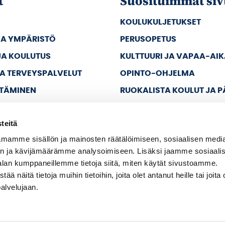
t
Suosituimmat siv
KOULUKULJETUKSET
JA YMPÄRISTÖ
PERUSOPETUS
JA KOULUTUS
KULTTUURI JA VAPAA-AI
JA TERVEYSPALVELUT
OPINTO-OHJELMA
TTÄMINEN
RUOKALISTA KOULUT JA 
JA VAPAA-AIKA
teitä
A HALLINTO
mamme sisällön ja mainosten räätälöimiseen, sosiaalisen medi
n ja kävijämäärämme analysoimiseen. Lisäksi jaamme sosiaali
alan kumppaneillemme tietoja siitä, miten käytät sivustoamme.
näitä tietoja muihin tietoihin, joita olet antanut heille tai joita 
palvelujaan.