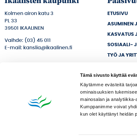
Ikaalisten kaupunki
Pääsivu
Kolmen airon katu 3
ETUSIVU
PL 33
ASUMINEN 
39501 IKAALINEN
KASVATUS 
Vaihde: (03) 45 011
SOSIAALI- 
E-mail: kanslia@ikaalinen.fi
TYÖ JA YRI
KULTTUURI 
Tämä sivusto käyttää eväs
KAUPUNKI J
Käytämme evästeitä tarjoa
ominaisuuksien tukemisee
mainosalan ja analytiikka-
Kumppanimme voivat yhdistää 
kun olet käyttänyt heidän 