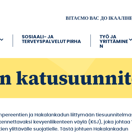
ВІТАЄМО ВАС ДО ІКААЛІН
SOSIAALI- JA
TYÖ JA
TERVEYSPALVELUT PIRHA
YRITTÄMINE
N
n katusuunni
ereentien ja Hakalankadun liittymään tiesuunnitelma
akennettavaksi kevyenliikenteen väylä (K6J), joka johta
en ylittävälle suojatielle. Tästä johtuen Hakalankadun