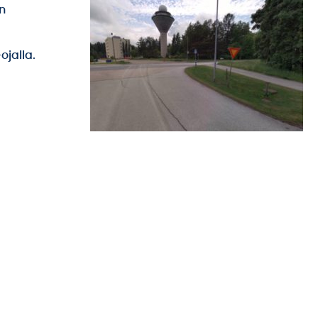
n
ojalla.