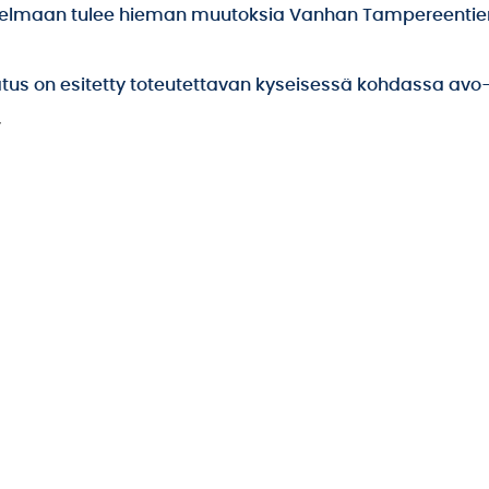
telmaan tulee hieman muutoksia Vanhan Tampereentie
tus on esitetty toteutettavan kyseisessä kohdassa avo-
V