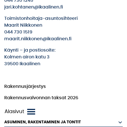
044 730 1245
jari.kohtanen@ikaalinen.fi
Toimistonhoitaja-asuntosihteeri
Maarit Niikkonen
044 730 1519
maarit.niikkonen@ikaalinen.fi
Käynti – ja postiosoite:
Kolmen airon katu 3
39500 Ikaalinen
Rakennusjärjestys
Rakennusvalvonnan taksat 2026
ASUMINEN, RAKENTAMINEN JA TONTIT