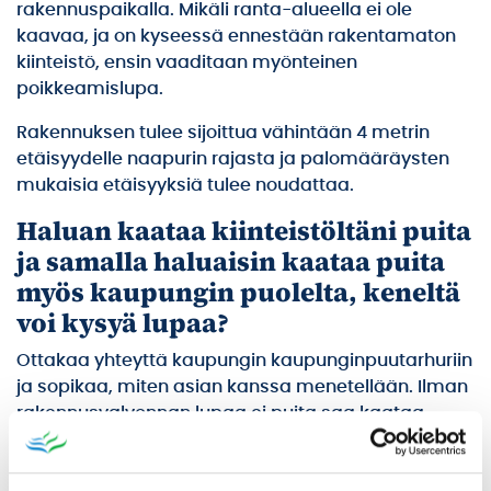
rakennuspaikalla. Mikäli ranta-alueella ei ole
kaavaa, ja on kyseessä ennestään rakentamaton
kiinteistö, ensin vaaditaan myönteinen
poikkeamislupa.
Rakennuksen tulee sijoittua vähintään 4 metrin
etäisyydelle naapurin rajasta ja palomääräysten
mukaisia etäisyyksiä tulee noudattaa.
Haluan kaataa kiinteistöltäni puita
ja samalla haluaisin kaataa puita
myös kaupungin puolelta, keneltä
voi kysyä lupaa?
Ottakaa yhteyttä kaupungin kaupunginpuutarhuriin
ja sopikaa, miten asian kanssa menetellään. Ilman
rakennusvalvonnan lupaa ei puita saa kaataa
asemakaava-alueella. Kaupungin kiinteistöltä ei
saa puita kaataa ilman lupaa millään alueella. Jos