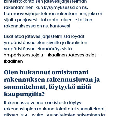
kiinteistökohtaisen jätevesijärjestelmän
rakentaminen, kun kysymyksessä on ns.
harmaavesijärjestelmän rakentaminen, joka ei
sijoitu pohjavesi- tai ranta-alueelle tai kun
rakennuksessa on ns. kantovesi .
Lisätietoa jätevesijärjestelmistä löydät
ympäristönsuojelun sivuilta ja Ikaalisten
ympäristönsuojelumääräyksistä.
Ympäristönsuojelu – Ikaalinen
Jätevesiasiat –
Ikaalinen
Olen hukannut omistamani
rakennuksen rakennusluvan ja
suunnitelmat, löytyykö niitä
kaupungilta?
Rakennusvalvonnan arkistosta löytyy
rakennuslupien mukana toimitetut suunnitelmat,
alkaen 1950 luvulta. Suunnitelmien hakeminen ja