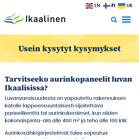
Siirry sisältöön
FI
EN
UK
Usein kysytyt kysymykset
Tarvitseeko aurinkopaneelit luvan
Ikaalisissa?
Luvanvaraisuudesta on vapautettu rakennuksen
katolle lappeensuuntaisesti sijoitettava
paneelikenttä tai aurinkokeräimet, kun niiden
kokonaispinta-ala alle 400 m² ja teho alle 100 kW.
Aurinkosähköjärjestelmät tulee sopeutua