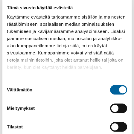
puiden kaataminen vaikuttaa maisemaan
Tämä sivusto käyttää evästeitä
merkittävällä tavalla, niin rakennusvalvonnalta
tulee hakea maisematyölupaa puunkaatoa varten.
Käytämme evästeitä tarjoamamme sisällön ja mainosten
Maisematyölupa voidaan myöntää vain kiinteistön
räätälöimiseen, sosiaalisen median ominaisuuksien
omistajalle.
tukemiseen ja kävijämäärämme analysoimiseen. Lisäksi
jaamme sosiaalisen median, mainosalan ja analytiikka-
Tarvitseeko ilmalämpöpumpun
alan kumppaneillemme tietoja siitä, miten käytät
asentaminen luvan
sivustoamme. Kumppanimme voivat yhdistää näitä
viranomaiselta?
tietoja muihin tietoihin, joita olet antanut heille tai joita on
kerätty, kun olet käyttänyt heidän palvelujaan.
Luvanvaraisuudesta on vapautettu
ilmalämpöpumpun sijoittaminen muihin kuin
kerrostalojen julkisivuihin.
Suostumuksen
Välttämätön
valinta
Ilmalämpöpumput tulee sijoittaa siten, etteivät ne
heikennä kaupunkikuvaa.
Mieltymykset
Suojelluissa kohteissa ja arvokkaassa
kulttuuriympäristössä ilmalämpöpumppuja ei saa
Tilastot
sijoittaa kadun puoleiselle julkisivulle.