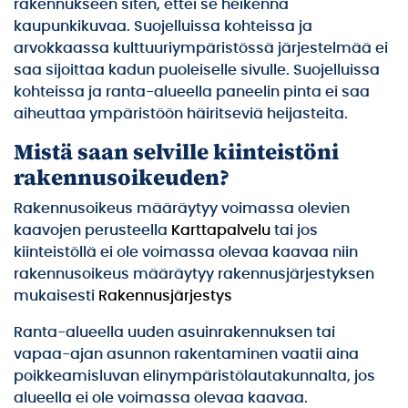
rakennukseen siten, ettei se heikennä
kaupunkikuvaa. Suojelluissa kohteissa ja
arvokkaassa kulttuuriympäristössä järjestelmää ei
saa sijoittaa kadun puoleiselle sivulle. Suojelluissa
kohteissa ja ranta-alueella paneelin pinta ei saa
aiheuttaa ympäristöön häiritseviä heijasteita.
Mistä saan selville kiinteistöni
rakennusoikeuden?
Rakennusoikeus määräytyy voimassa olevien
kaavojen perusteella
Karttapalvelu
tai jos
kiinteistöllä ei ole voimassa olevaa kaavaa niin
rakennusoikeus määräytyy rakennusjärjestyksen
mukaisesti
Rakennusjärjestys
Ranta-alueella uuden asuinrakennuksen tai
vapaa-ajan asunnon rakentaminen vaatii aina
poikkeamisluvan elinympäristölautakunnalta, jos
alueella ei ole voimassa olevaa kaavaa.