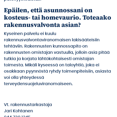
Epäilen, että asunnossani on
kosteus- tai homevaurio. Toteaako
rakennusvalvonta asian?
Kyseinen palvelu ei kuulu
rakennusvalvontaviranomaisen lakisääteisiin
tehtäviin. Rakennusten kunnossapito on
rakennusten omistajan vastuulla, jolloin asia pitää
tutkia ja korjata lähtökohtaisesti omistajan
toimesta. Mikäli kyseessä on taloyhtiö, joka ei
osakkaan pyynnöstä ryhdy toimenpiteisiin, asiasta
voi olla yhteydessä
terveydensuojeluviranomaiseen
.
Vt. rakennustarkastaja
Jari Kohtanen