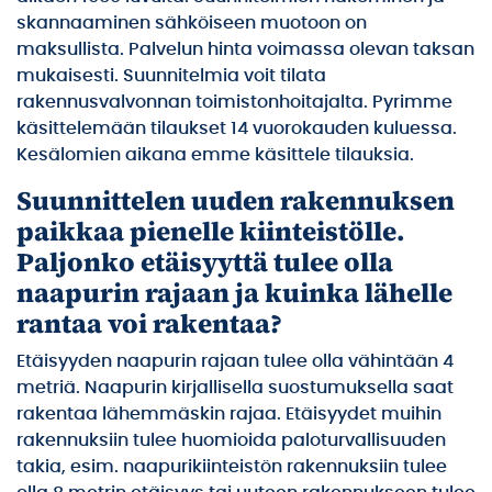
skannaaminen sähköiseen muotoon on
maksullista. Palvelun hinta voimassa olevan taksan
mukaisesti. Suunnitelmia voit tilata
rakennusvalvonnan toimistonhoitajalta. Pyrimme
käsittelemään tilaukset 14 vuorokauden kuluessa.
Kesälomien aikana emme käsittele tilauksia.
Suunnittelen uuden rakennuksen
paikkaa pienelle kiinteistölle.
Paljonko etäisyyttä tulee olla
naapurin rajaan ja kuinka lähelle
rantaa voi rakentaa?
Etäisyyden naapurin rajaan tulee olla vähintään 4
metriä. Naapurin kirjallisella suostumuksella saat
rakentaa lähemmäskin rajaa. Etäisyydet muihin
rakennuksiin tulee huomioida paloturvallisuuden
takia, esim. naapurikiinteistön rakennuksiin tulee