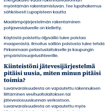
Energiakaivo vaatii rakennusvalvonnan
myöntämän rakentamisluvan. Tee lupahakemus
sähköisesti Lupapisteen kautta
Maalämpöjärjestelmän rakentaminen
pohjavesialueelle on kielletty.
Käytöstä poistettu öljysäiliö tulee poistaa
maaperästä. Ilmoitus säiliön poistosta tulee tehdä
Pirkanmaan pelastuslaitokselle ja kaupungin
ympäristösuojelusihteerille.
Kiinteistöni jätevesijärjestelmä
pitäisi uusia, miten minun pitäisi
toimia?
Luvanvaraisuudesta on vapautettu rakennuksen
liittäminen vesihuoltolaitoksen tai
jätevesiosuuskunnan verkostoon.
Luvanvaraisuudesta on vapautettu myös