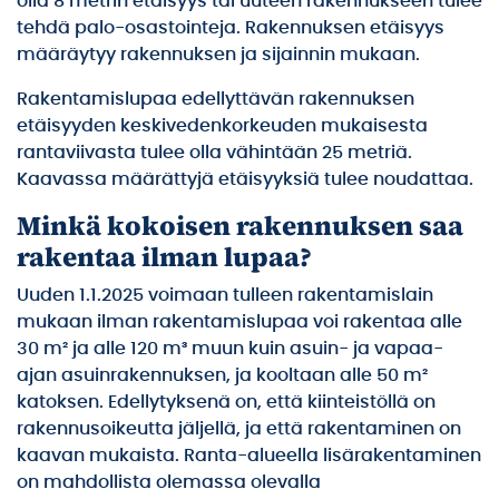
olla 8 metrin etäisyys tai uuteen rakennukseen tulee
tehdä palo-osastointeja. Rakennuksen etäisyys
määräytyy rakennuksen ja sijainnin mukaan.
Rakentamislupaa edellyttävän rakennuksen
etäisyyden keskivedenkorkeuden mukaisesta
rantaviivasta tulee olla vähintään 25 metriä.
Kaavassa määrättyjä etäisyyksiä tulee noudattaa.
Minkä kokoisen rakennuksen saa
rakentaa ilman lupaa?
Uuden 1.1.2025 voimaan tulleen rakentamislain
mukaan ilman rakentamislupaa voi rakentaa alle
30 m² ja alle 120 m³ muun kuin asuin- ja vapaa-
ajan asuinrakennuksen, ja kooltaan alle 50 m²
katoksen. Edellytyksenä on, että kiinteistöllä on
rakennusoikeutta jäljellä, ja että rakentaminen on
kaavan mukaista. Ranta-alueella lisärakentaminen
on mahdollista olemassa olevalla