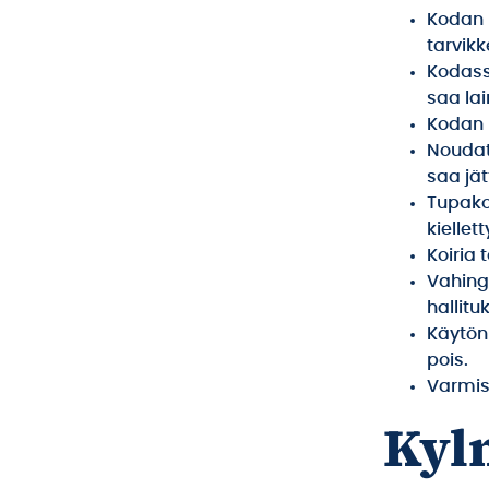
Kodan 
tarvikk
Kodassa
saa lai
Kodan 
Noudata
saa jät
Tupako
kiellett
Koiria 
Vahingo
hallitu
Käytön
pois.
Varmis
Kyl