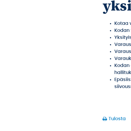
yksi
Kotaa 
Kodan 
Yksity
Varausa
Varaus
Varauk
Kodan 
hallitu
Epäsiis
siivou
Tulosta