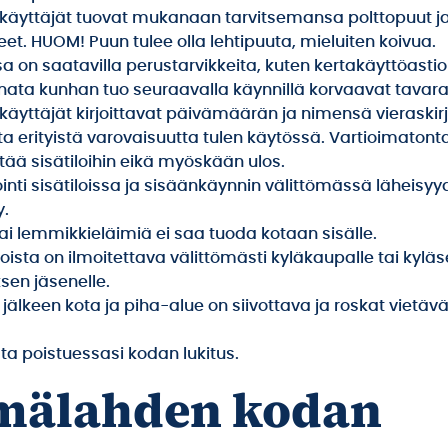
käyttäjät tuovat mukanaan tarvitsemansa polttopuut j
eet. HUOM! Puun tulee olla lehtipuuta, mieluiten koivua.
 on saatavilla perustarvikkeita, kuten kertakäyttöastioit
nata kunhan tuo seuraavalla käynnillä korvaavat tavarat 
käyttäjät kirjoittavat päivämäärän ja nimensä vieraskir
 erityistä varovaisuutta tulen käytössä. Vartioimatonta
tää sisätiloihin eikä myöskään ulos.
inti sisätiloissa ja sisäänkäynnin välittömässä läheisy
y.
tai lemmikkieläimiä ei saa tuoda kotaan sisälle.
ista on ilmoitettava välittömästi kyläkaupalle tai kylä
ksen jäsenelle.
 jälkeen kota ja piha-alue on siivottava ja roskat viet
ta poistuessasi kodan lukitus.
mälahden kodan