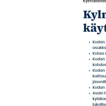
Kylmälahden
Kyl
käy
Kodan k
asukkai
Kotaa v
Kodan 
kohdast
Kodan 
kuitta
jäsenil
Kodan a
Avain t
kyläka
lukolli