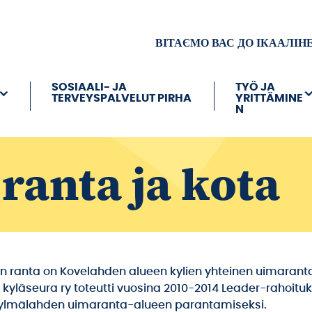
ВІТАЄМО ВАС ДО ІКААЛІН
SOSIAALI- JA
TYÖ JA
TERVEYSPALVELUT PIRHA
YRITTÄMINE
N
ranta ja kota
 ranta on Kovelahden alueen kylien yhteinen uimaranta
kyläseura ry toteutti vuosina 2010-2014 Leader-rahoituk
ylmälahden uimaranta-alueen parantamiseksi.