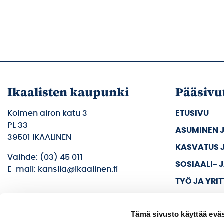
Ikaalisten kaupunki
Pääsivu
Kolmen airon katu 3
ETUSIVU
PL 33
ASUMINEN 
39501 IKAALINEN
KASVATUS 
Vaihde: (03) 45 011
SOSIAALI- 
E-mail: kanslia@ikaalinen.fi
TYÖ JA YRI
KULTTUURI 
Tämä sivusto käyttää eväs
KAUPUNKI J