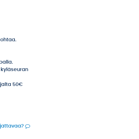
kohtaa.
alla.
 kyläseuran
ajalta 50€
rjattavaa?