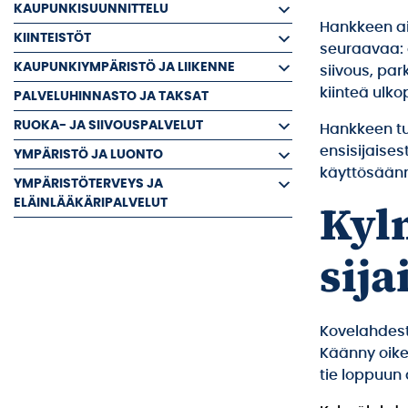
KAUPUNKISUUNNITTELU
Hankkeen ai
KIINTEISTÖT
seuraavaa: 
KAUPUNKIYMPÄRISTÖ JA LIIKENNE
siivous, par
kiinteä ulk
PALVELUHINNASTO JA TAKSAT
RUOKA- JA SIIVOUSPALVELUT
Hankkeen tu
ensisijaises
YMPÄRISTÖ JA LUONTO
käyttösäänn
YMPÄRISTÖTERVEYS JA
Kyl
ELÄINLÄÄKÄRIPALVELUT
sija
Kovelahdest
Käänny oike
tie loppuun 