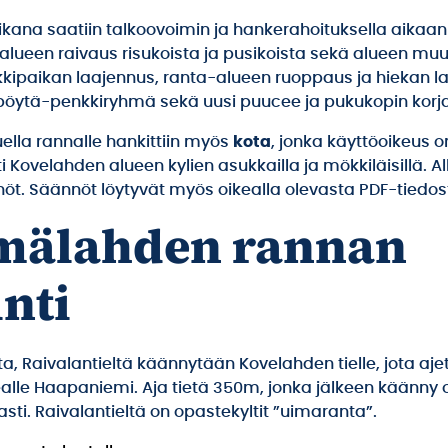
kana saatiin talkoovoimin ja hankerahoituksella aikaa
alueen raivaus risukoista ja pusikoista sekä alueen mu
kkipaikan laajennus, ranta-alueen ruoppaus ja hiekan lai
opöytä-penkkiryhmä sekä uusi puucee ja pukukopin korj
ella rannalle hankittiin myös
kota
, jonka käyttöoikeus o
ti Kovelahden alueen kylien asukkailla ja mökkiläisillä. A
öt. Säännöt löytyvät myös oikealla olevasta PDF-tiedos
mälahden rannan
inti
a, Raivalantieltä käännytään Kovelahden tielle, jota aj
alle Haapaniemi. Aja tietä 350m, jonka jälkeen käänny o
asti. Raivalantieltä on opastekyltit ”uimaranta”.