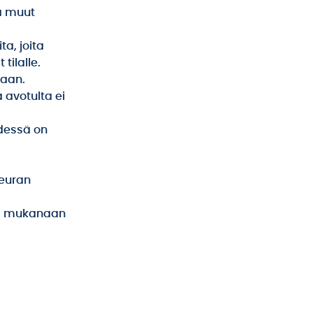
a muut
a, joita
tilalle.
jaan.
 avotulta ei
ydessä on
seuran
ävä mukanaan