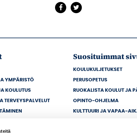
t
Suosituimmat siv
KOULUKULJETUKSET
JA YMPÄRISTÖ
PERUSOPETUS
JA KOULUTUS
RUOKALISTA KOULUT JA 
JA TERVEYSPALVELUT
OPINTO-OHJELMA
TTÄMINEN
KULTTUURI JA VAPAA-AI
JA VAPAA-AIKA
teitä
A HALLINTO