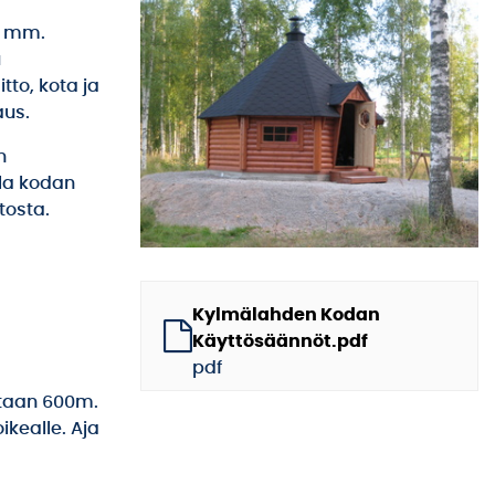
n mm.
u
tto, kota ja
aus.
n
lla kodan
tosta.
Kylmälahden Kodan
Käyttösäännöt.pdf
pdf
etaan 600m.
ikealle. Aja