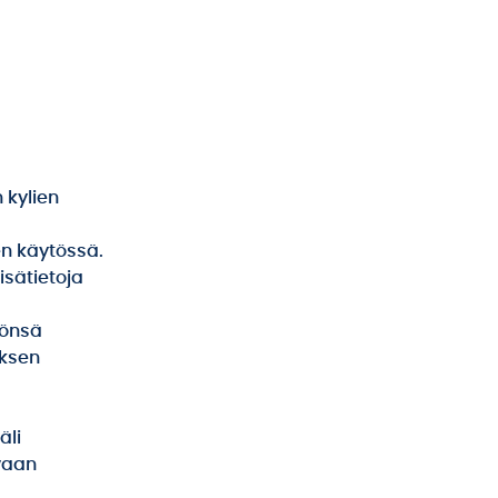
 kylien
en käytössä.
isätietoja
öönsä
uksen
äli
vaan