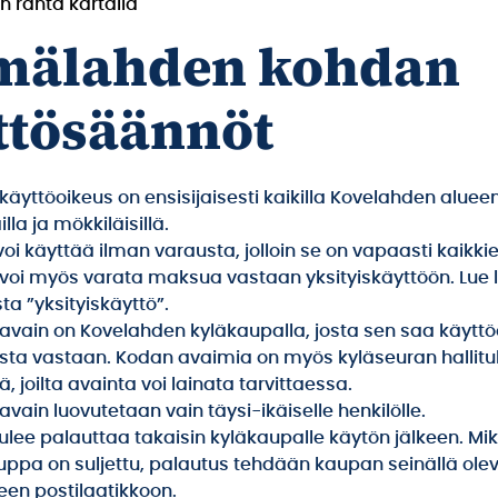
 ranta kartalla
mälahden kohdan
ttösäännöt
äyttöoikeus on ensisijaisesti kaikilla Kovelahden alueen
lla ja mökkiläisillä.
oi käyttää ilman varausta, jolloin se on vapaasti kaikki
voi myös varata maksua vastaan yksityiskäyttöön. Lue l
a ”yksityiskäyttö”.
avain on Kovelahden kyläkaupalla, josta sen saa käytt
usta vastaan. Kodan avaimia on myös kyläseuran hallit
lä, joilta avainta voi lainata tarvittaessa.
vain luovutetaan vain täysi-ikäiselle henkilölle.
ulee palauttaa takaisin kyläkaupalle käytön jälkeen. Mik
uppa on suljettu, palautus tehdään kaupan seinällä ole
seen postilaatikkoon.