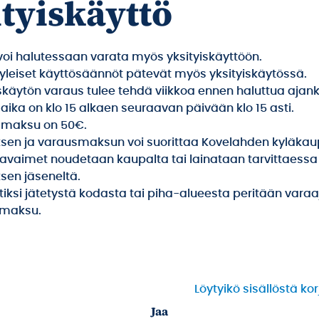
tyiskäyttö
voi halutessaan varata myös yksityiskäyttöön.
yleiset käyttösäännöt pätevät myös yksityiskäytössä.
iskäytön varaus tulee tehdä viikkoa ennen haluttua ajan
ika on klo 15 alkaen seuraavan päivään klo 15 asti.
maksu on 50€.
sen ja varausmaksun voi suorittaa Kovelahden kyläkaup
avaimet noudetaan kaupalta tai lainataan tarvittaessa
ksen jäseneltä.
tiksi jätetystä kodasta tai piha-alueesta peritään vara
smaksu.
Löytyikö sisällöstä ko
Jaa